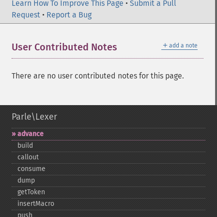
Learn How To Improve This Page
•
Submit a Pull
Request
•
Report a Bug
＋
User Contributed Notes
add a note
There are no user contributed notes for this page.
Parle\Lexer
advance
build
callout
consume
dump
getToken
insertMacro
push