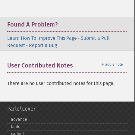
Found A Problem?
Learn How To Improve This Page
•
Submit a Pull
Request
•
Report a Bug
＋
User Contributed Notes
add a note
There are no user contributed notes for this page.
Parle\Lexer
advance
build
callout