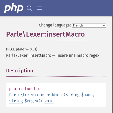
Change language:
Parle\Lexer::insertMacro
(PECL parle >= 0.5.1)
Parle\Lexer::insertMacro
—
Insère une macro regex
Description
¶
public
function
Parle\Lexer::insertMacro
(
string
$name
,
string
$regex
):
void