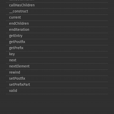
callHasChildren
_​_​construct
current
endChildren
endIteration
getEntry
getPostfix
getPrefix
key
next
nextElement
rewind
setPostfix
setPrefixPart
valid