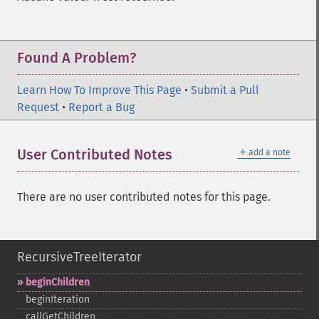
Found A Problem?
Learn How To Improve This Page
•
Submit a Pull
Request
•
Report a Bug
＋
User Contributed Notes
add a note
There are no user contributed notes for this page.
RecursiveTreeIterator
beginChildren
beginIteration
callGetChildren