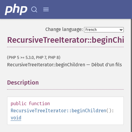
Change language:
RecursiveTreeIterator::beginChil
(PHP 5 >= 5.3.0, PHP 7, PHP 8)
RecursiveTreeIterator::beginChildren
—
Début d'un fils
Description
¶
public
function
RecursiveTreeIterator::beginChildren
():
void