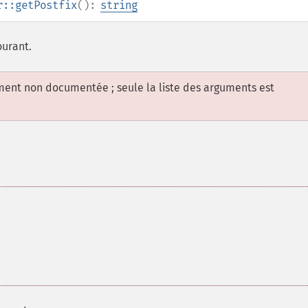
r::getPostfix
():
string
ourant.
ement non documentée ; seule la liste des arguments est