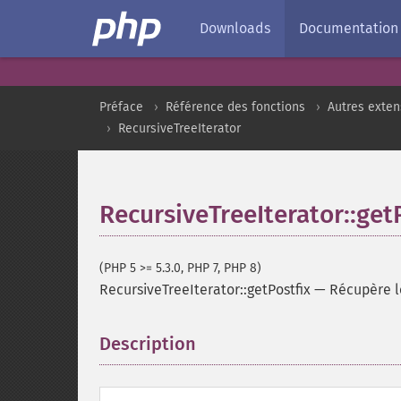
Downloads
Documentation
Préface
Référence des fonctions
Autres exten
RecursiveTreeIterator
RecursiveTreeIterator::get
(PHP 5 >= 5.3.0, PHP 7, PHP 8)
RecursiveTreeIterator::getPostfix
—
Récupère le
Description
¶