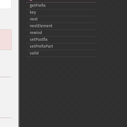
getPrefix
key
next
nextElement
rewind
setPostfix
setPrefixPart
valid