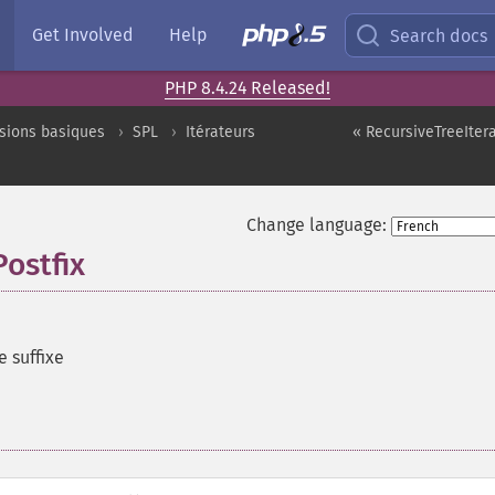
Get Involved
Help
Search docs
PHP 8.4.24 Released!
sions basiques
SPL
Itérateurs
« RecursiveTreeItera
Change language:
Postfix
 suffixe