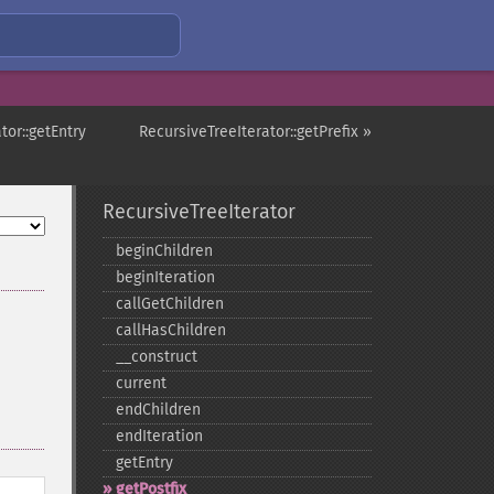
tor::getEntry
RecursiveTreeIterator::getPrefix »
RecursiveTreeIterator
beginChildren
beginIteration
callGetChildren
callHasChildren
_​_​construct
current
endChildren
endIteration
getEntry
getPostfix