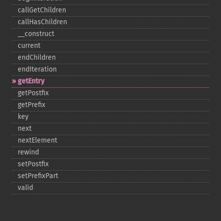
callGetChildren
callHasChildren
_​_​construct
current
endChildren
endIteration
getEntry
getPostfix
getPrefix
key
next
nextElement
rewind
setPostfix
setPrefixPart
valid