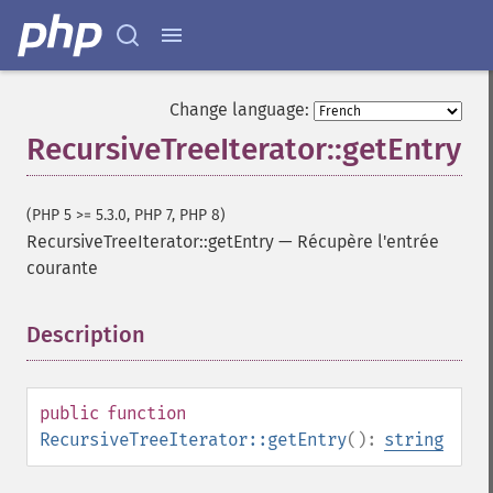
Change language:
RecursiveTreeIterator::getEntry
(PHP 5 >= 5.3.0, PHP 7, PHP 8)
RecursiveTreeIterator::getEntry
—
Récupère l'entrée
courante
Description
¶
public
function
RecursiveTreeIterator::getEntry
():
string