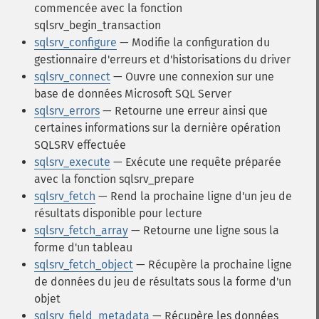
commencée avec la fonction
sqlsrv_begin_transaction
sqlsrv_configure
— Modifie la configuration du
gestionnaire d'erreurs et d'historisations du driver
sqlsrv_connect
— Ouvre une connexion sur une
base de données Microsoft SQL Server
sqlsrv_errors
— Retourne une erreur ainsi que
certaines informations sur la dernière opération
SQLSRV effectuée
sqlsrv_execute
— Exécute une requête préparée
avec la fonction sqlsrv_prepare
sqlsrv_fetch
— Rend la prochaine ligne d'un jeu de
résultats disponible pour lecture
sqlsrv_fetch_array
— Retourne une ligne sous la
forme d'un tableau
sqlsrv_fetch_object
— Récupère la prochaine ligne
de données du jeu de résultats sous la forme d'un
objet
sqlsrv_field_metadata
— Récupère les données