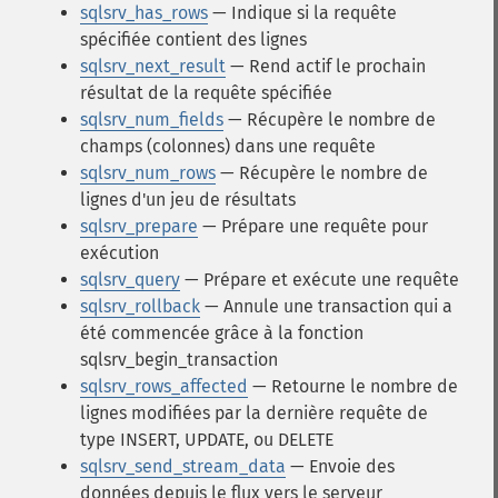
sqlsrv_has_rows
— Indique si la requête
spécifiée contient des lignes
sqlsrv_next_result
— Rend actif le prochain
résultat de la requête spécifiée
sqlsrv_num_fields
— Récupère le nombre de
champs (colonnes) dans une requête
sqlsrv_num_rows
— Récupère le nombre de
lignes d'un jeu de résultats
sqlsrv_prepare
— Prépare une requête pour
exécution
sqlsrv_query
— Prépare et exécute une requête
sqlsrv_rollback
— Annule une transaction qui a
été commencée grâce à la fonction
sqlsrv_begin_transaction
sqlsrv_rows_affected
— Retourne le nombre de
lignes modifiées par la dernière requête de
type INSERT, UPDATE, ou DELETE
sqlsrv_send_stream_data
— Envoie des
données depuis le flux vers le serveur