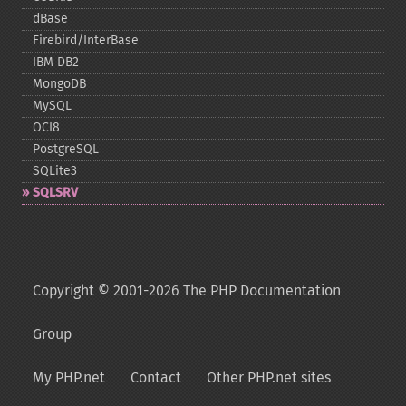
dBase
Firebird/InterBase
IBM DB2
MongoDB
MySQL
OCI8
PostgreSQL
SQLite3
SQLSRV
Copyright © 2001-2026 The PHP Documentation
Group
My PHP.net
Contact
Other PHP.net sites