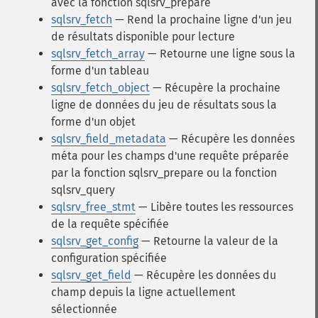
avec la fonction sqlsrv_prepare
sqlsrv_fetch
— Rend la prochaine ligne d'un jeu
de résultats disponible pour lecture
sqlsrv_fetch_array
— Retourne une ligne sous la
forme d'un tableau
sqlsrv_fetch_object
— Récupère la prochaine
ligne de données du jeu de résultats sous la
forme d'un objet
sqlsrv_field_metadata
— Récupère les données
méta pour les champs d'une requête préparée
par la fonction sqlsrv_prepare ou la fonction
sqlsrv_query
sqlsrv_free_stmt
— Libère toutes les ressources
de la requête spécifiée
sqlsrv_get_config
— Retourne la valeur de la
configuration spécifiée
sqlsrv_get_field
— Récupère les données du
champ depuis la ligne actuellement
sélectionnée