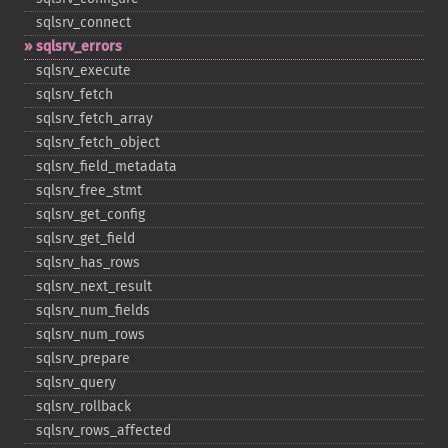
sqlsrv_​connect
sqlsrv_​errors
sqlsrv_​execute
sqlsrv_​fetch
sqlsrv_​fetch_​array
sqlsrv_​fetch_​object
sqlsrv_​field_​metadata
sqlsrv_​free_​stmt
sqlsrv_​get_​config
sqlsrv_​get_​field
sqlsrv_​has_​rows
sqlsrv_​next_​result
sqlsrv_​num_​fields
sqlsrv_​num_​rows
sqlsrv_​prepare
sqlsrv_​query
sqlsrv_​rollback
sqlsrv_​rows_​affected