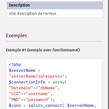
Une description de l'erreur.
Exemples
¶
Exemple #1 Exemple avec
functionname()
<?php

$serverName 
= 
"serverName/sqlexpress"
$connectionInfo 
= array( 
"Database"
=>
"dbName"
, 
"UID"
=>
"username"
, 
"PWD"
=>
"password"
$conn 
= 
sqlsrv_connect
( 
$serverName
, 