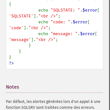
{

            echo 
"SQLSTATE: "
.
$error
[ 
'SQLSTATE'
].
"<br />"
;

            echo 
"code: "
.
$error
[ 
'code'
].
"<br />"
;

            echo 
"message: "
.
$error
[ 
'message'
].
"<br />"
;

        }

    }

?>
Notes
¶
Par défaut, les alertes générées lors d'un appel à une
fonction SQLSRV sont traitées comme des erreurs.