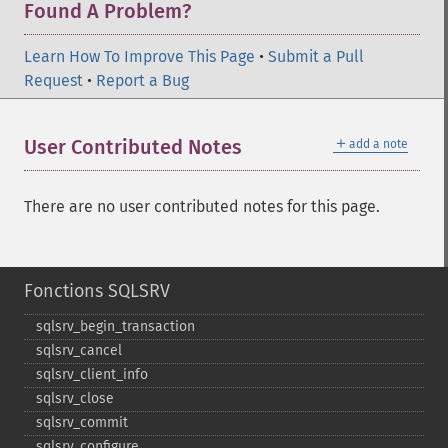
Found A Problem?
Learn How To Improve This Page
•
Submit a Pull
Request
•
Report a Bug
＋
User Contributed Notes
add a note
There are no user contributed notes for this page.
Fonctions SQLSRV
sqlsrv_​begin_​transaction
sqlsrv_​cancel
sqlsrv_​client_​info
sqlsrv_​close
sqlsrv_​commit
sqlsrv_​configure