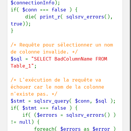
$connectionInfo
);

if( 
$conn 
=== 
false 
) {

     die( 
print_r
( 
sqlsrv_errors
(), 
true
));

}

/* Requête pour sélectionner un nom 
$sql 
= 
"SELECT BadColumnName FROM 
Table_1"
;

/* L'exécution de la requête va 
échouer car le nom de la colonne 
$stmt 
= 
sqlsrv_query
( 
$conn
, 
$sql 
);

if( 
$stmt 
=== 
false 
) {

    if( (
$errors 
= 
sqlsrv_errors
() ) 
!= 
null
) {

        foreach( 
$errors 
as 
$error 
) 