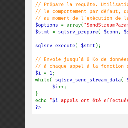
// Prépare la requête. Utilisati
// le comportement par défaut, q
$options 
= array(
"SendStreamPara
$stmt 
= 
sqlsrv_prepare
( 
$conn
, 
$
sqlsrv_execute
( 
$stmt
);

// Envoie jusqu'à 8 Ko de données
$i 
= 
1
;

while( 
sqlsrv_send_stream_data
( 
$i
++;

}

echo 
"
$i
 appels ont été effectué
?>