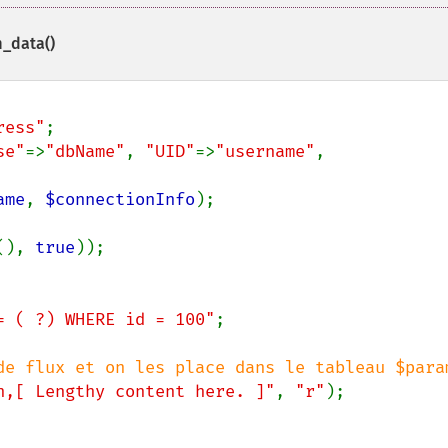
_data()
ress"
se"
=>
"dbName"
, 
"UID"
=>
"username"
, 
ame
, 
$connectionInfo
);

(), 
true
));

= ( ?) WHERE id = 100"
;

n,[ Lengthy content here. ]"
, 
"r"