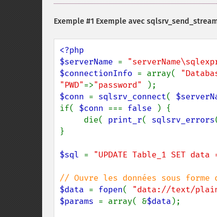
Exemple #1 Exemple avec
sqlsrv_send_stream
<?php

$serverName 
= 
"serverName\sqlexp
$connectionInfo 
= array( 
"Databa
"PWD"
=>
"password" 
$conn 
= 
sqlsrv_connect
( 
$serverN
if( 
$conn 
=== 
false 
) {

     die( 
print_r
( 
sqlsrv_errors
}

$sql 
= 
"UPDATE Table_1 SET data 
$data 
= 
fopen
( 
"data://text/plai
$params 
= array( &
$data
);
