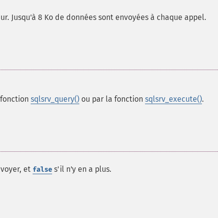
eur. Jusqu'à 8 Ko de données sont envoyées à chaque appel.
 fonction
sqlsrv_query()
ou par la fonction
sqlsrv_execute()
.
nvoyer, et
s'il n'y en a plus.
false