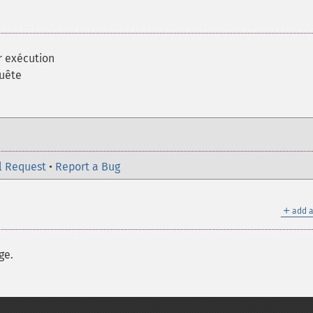
r exécution
quête
l Request
•
Report a Bug
＋
add a
ge.