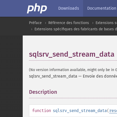
Downloads
Documentation
Préface
Référence des fonctions
Extensions s
Extensions spécifiques des fabricants de bases 
sqlsrv_send_stream_data
(No version information available, might only be in G
sqlsrv_send_stream_data
—
Envoie des données
Description
¶
function
sqlsrv_send_stream_data
(
res