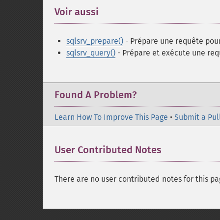
Voir aussi
¶
sqlsrv_prepare()
- Prépare une requête pou
sqlsrv_query()
- Prépare et exécute une re
Found A Problem?
Learn How To Improve This Page
•
Submit a Pul
User Contributed Notes
There are no user contributed notes for this pa