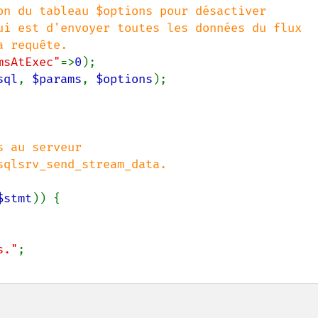
on du tableau $options pour désactiver

ui est d'envoyer toutes les données du flux

msAtExec"
=>
0
sql
, 
$params
, 
$options
);

 au serveur

$stmt
)) {

s."