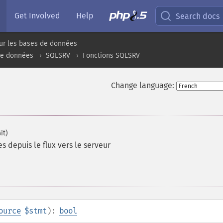
Get Involved
Help
Search docs
ur les bases de données
de données
SQLSRV
Fonctions SQLSRV
Change language:
it)
 depuis le flux vers le serveur
ource
$stmt
):
bool