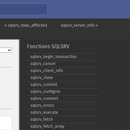
« sqlsrv_rows_affected
sqlsrv_server_info »
Fonctions SQLSRV
sqlsrv_​begin_​transaction
sqlsrv_​cancel
sqlsrv_​client_​info
sqlsrv_​close
sqlsrv_​commit
sqlsrv_​configure
sqlsrv_​connect
sqlsrv_​errors
sqlsrv_​execute
sqlsrv_​fetch
sqlsrv_​fetch_​array