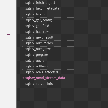
sqlsrv_​fetch_​object
sqlsrv_​field_​metadata
sqlsrv_​free_​stmt
sqlsrv_​get_​config
sqlsrv_​get_​field
sqlsrv_​has_​rows
sqlsrv_​next_​result
sqlsrv_​num_​fields
sqlsrv_​num_​rows
sqlsrv_​prepare
sqlsrv_​query
sqlsrv_​rollback
sqlsrv_​rows_​affected
sqlsrv_​send_​stream_​data
sqlsrv_​server_​info