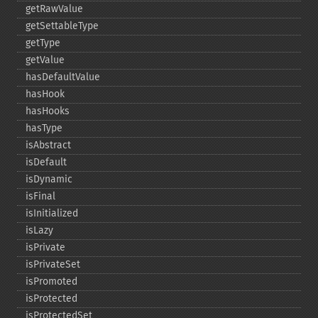
getRawValue
getSettableType
getType
getValue
hasDefaultValue
hasHook
hasHooks
hasType
isAbstract
isDefault
isDynamic
isFinal
isInitialized
isLazy
isPrivate
isPrivateSet
isPromoted
isProtected
isProtectedSet