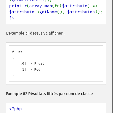
print_r
(
array_map
(fn(
$attribute
) => 
$attribute
->
getName
(), 
$attributes
?>
L'exemple ci-dessus va afficher :
Array

(

    [0] => Fruit

    [1] => Red

)
Exemple #2 Résultats filtrés par nom de classe