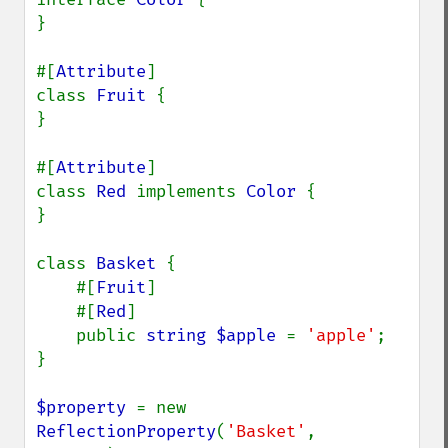
}

#[
Attribute
]

class 
Fruit 
{

}

#[
Attribute
]

class 
Red 
implements 
Color 
{

}

class 
Basket 
{

    #[
Fruit
]

    #[
Red
]

    public 
string $apple 
= 
'apple'
;

}

$property 
= new 
ReflectionProperty
(
'Basket'
, 