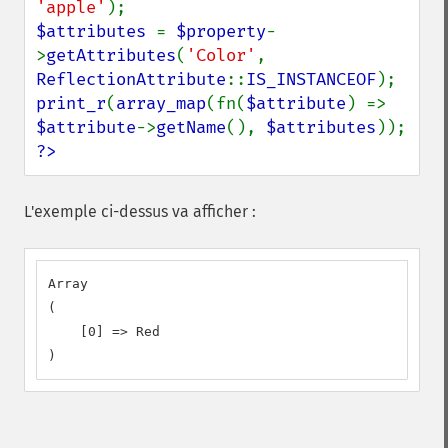
'apple'
$attributes 
= 
$property
-
>
getAttributes
(
'Color'
, 
ReflectionAttribute
::
IS_INSTANCEOF
print_r
(
array_map
(fn(
$attribute
) => 
$attribute
->
getName
(), 
$attributes
?>
L'exemple ci-dessus va afficher :
Array

(

    [0] => Red

)