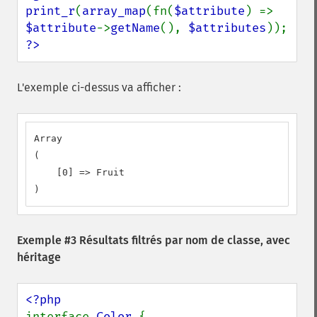
print_r
(
array_map
(fn(
$attribute
) => 
$attribute
->
getName
(), 
$attributes
?>
L'exemple ci-dessus va afficher :
Array

(

    [0] => Fruit

)
Exemple #3 Résultats filtrés par nom de classe, avec
héritage
interface 
Color 
{
