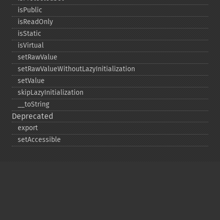
isPublic
isReadOnly
isStatic
isVirtual
setRawValue
setRawValueWithoutLazyInitialization
setValue
skipLazyInitialization
_​_​toString
Deprecated
export
setAccessible
Copyright © 2001-2026 The PHP Documentation
Group