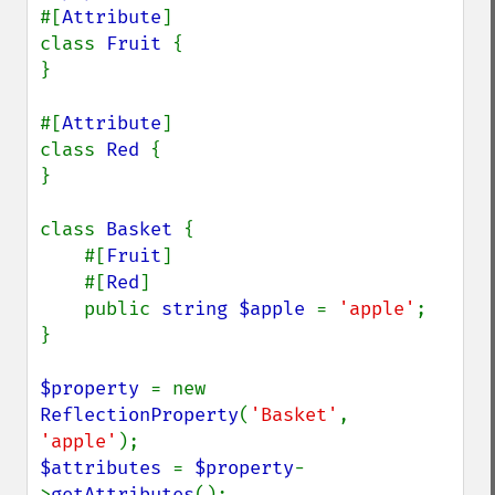
#[
Attribute
]

class 
Fruit 
{

}

#[
Attribute
]

class 
Red 
{

}

class 
Basket 
{

    #[
Fruit
]

    #[
Red
]

    public 
string $apple 
= 
'apple'
;

}

$property 
= new 
ReflectionProperty
(
'Basket'
, 
'apple'
$attributes 
= 
$property
-
>
getAttributes