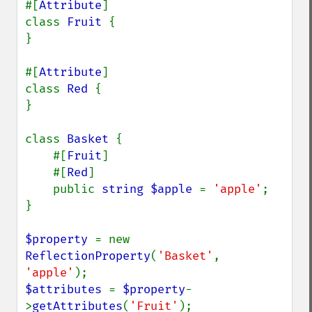
#[
Attribute
]

class 
Fruit 
{

}

#[
Attribute
]

class 
Red 
{

}

class 
Basket 
{

    #[
Fruit
]

    #[
Red
]

    public 
string $apple 
= 
'apple'
;

}

$property 
= new 
ReflectionProperty
(
'Basket'
, 
'apple'
$attributes 
= 
$property
-
>
getAttributes
(
'Fruit'