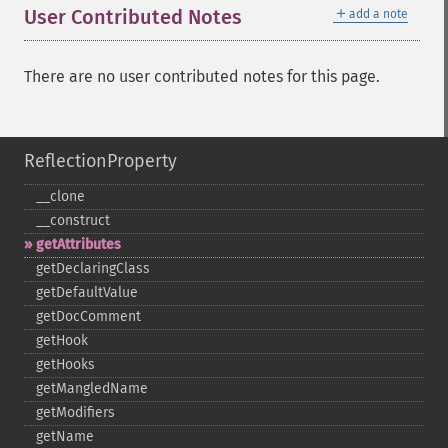
＋
User Contributed Notes
add a note
There are no user contributed notes for this page.
ReflectionProperty
_​_​clone
_​_​construct
getAttributes
getDeclaringClass
getDefaultValue
getDocComment
getHook
getHooks
getMangledName
getModifiers
getName