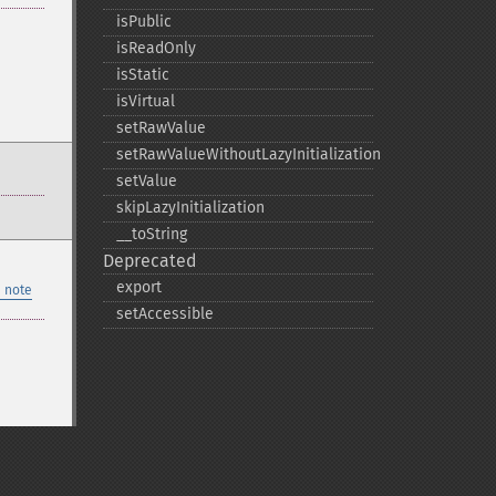
isPublic
isReadOnly
isStatic
isVirtual
setRawValue
setRawValueWithoutLazyInitialization
setValue
skipLazyInitialization
_​_​toString
Deprecated
export
 note
setAccessible