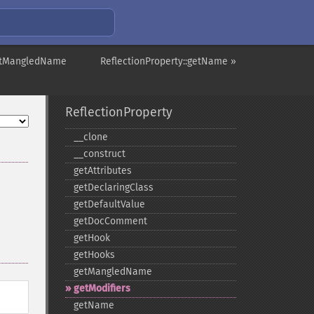
getMangledName
ReflectionProperty::getName »
ReflectionProperty
_​_​clone
_​_​construct
getAttributes
getDeclaringClass
getDefaultValue
getDocComment
getHook
getHooks
getMangledName
getModifiers
getName