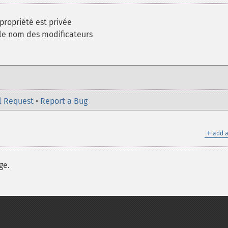
a propriété est privée
le nom des modificateurs
l Request
•
Report a Bug
＋
add a
ge.