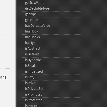
getRawValue
getSettableType
getType
getValue
hasDefaultValue
hasHook
hasHooks
hasType
isAbstract
isDefault
isDynamic
isFinal
isInitialized
dans
isLazy
isPrivate
isPrivateSet
isPromoted
isProtected
isProtectedSet