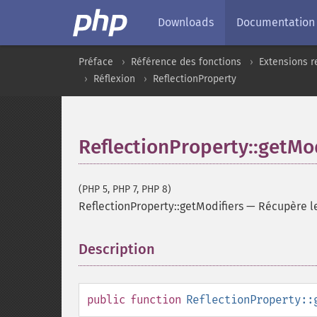
Downloads
Documentation
Préface
Référence des fonctions
Extensions r
Réflexion
ReflectionProperty
ReflectionProperty::getMod
(PHP 5, PHP 7, PHP 8)
ReflectionProperty::getModifiers
—
Récupère le
Description
¶
public
function
ReflectionProperty::