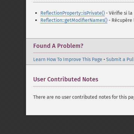
ReflectionProperty::isPrivate()
- Vérifie si l
Reflection::getModifierNames()
- Récupère 
Found A Problem?
Learn How To Improve This Page
•
Submit a Pul
User Contributed Notes
There are no user contributed notes for this pa