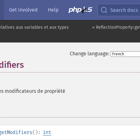
Get Involved
Help
Search docs
elatives aux variables et aux types
« ReflectionProperty::
Change language:
ifiers
s modificateurs de propriété
getModifiers
():
int