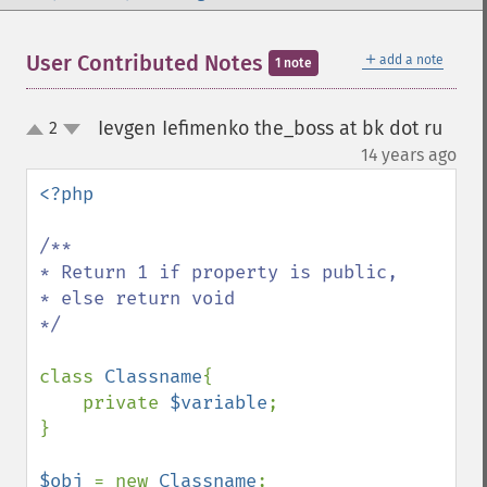
＋
User Contributed Notes
add a note
1 note
Ievgen Iefimenko the_boss at bk dot ru
2
up
down
¶
14 years ago
<?php

/**

* Return 1 if property is public,

* else return void

*/

class 
Classname
{

    private 
$variable
;

}

$obj 
= new 
Classname