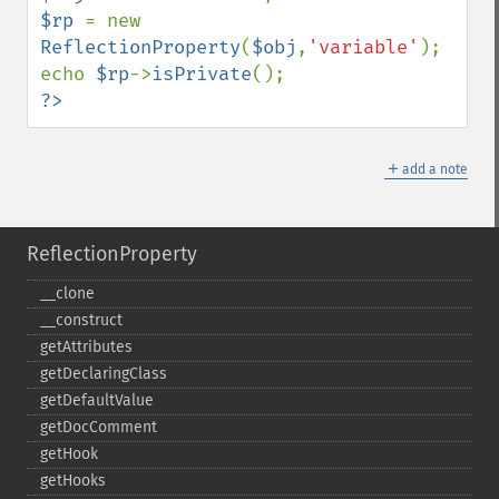
$rp 
= new 
ReflectionProperty
(
$obj
,
'variable'
);

echo 
$rp
->
isPrivate
?>
＋
add a note
ReflectionProperty
_​_​clone
_​_​construct
getAttributes
getDeclaringClass
getDefaultValue
getDocComment
getHook
getHooks