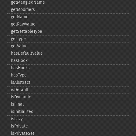
getMangledName
getModifiers
getName
getRawValue
getSettableType
getType
getValue
hasDefaultValue
hasHook
hasHooks
hasType
isAbstract
isDefault
isDynamic
isFinal
isInitialized
isLazy
isPrivate
isPrivateSet