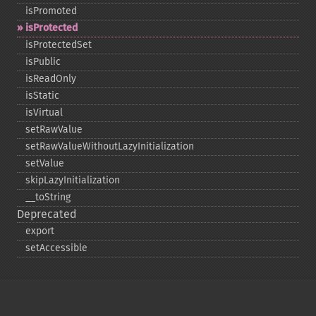
isPromoted
isProtected
isProtectedSet
isPublic
isReadOnly
isStatic
isVirtual
setRawValue
setRawValueWithoutLazyInitialization
setValue
skipLazyInitialization
_​_​toString
Deprecated
export
setAccessible