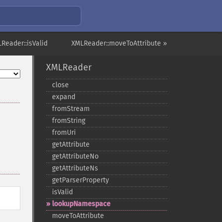
Reader::isValid
XMLReader::moveToAttribute »
XMLReader
close
expand
fromStream
fromString
fromUri
getAttribute
getAttributeNo
getAttributeNs
getParserProperty
isValid
lookupNamespace
moveToAttribute