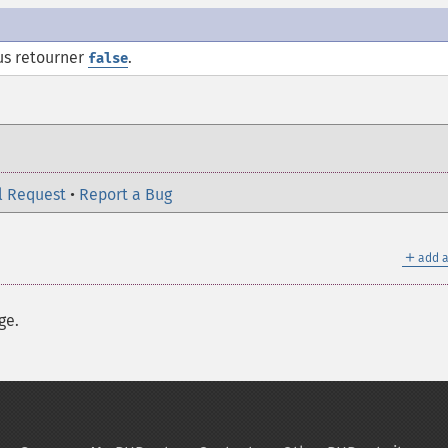
us retourner
.
false
l Request
•
Report a Bug
＋
add a
ge.