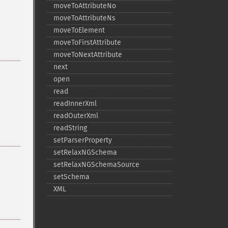
moveToAttributeNo
moveToAttributeNs
moveToElement
moveToFirstAttribute
moveToNextAttribute
next
open
read
readInnerXml
readOuterXml
readString
setParserProperty
setRelaxNGSchema
setRelaxNGSchemaSource
setSchema
XML