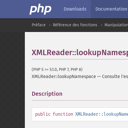
Downloads
Documentation
Préface
Référence des fonctions
Manipulatio
XMLReader::lookupNames
(PHP 5 >= 5.1.0, PHP 7, PHP 8)
XMLReader::lookupNamespace
—
Consulte l'e
Description
¶
public
function
XMLReader::lookupNam