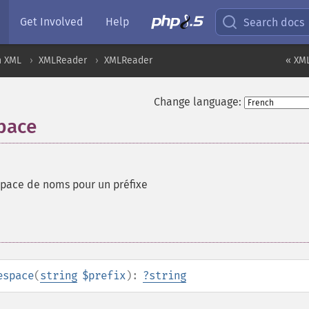
Get Involved
Help
Search docs
n XML
XMLReader
XMLReader
« XML
Change language:
pace
space de noms pour un préfixe
espace
(
string
$prefix
):
?
string