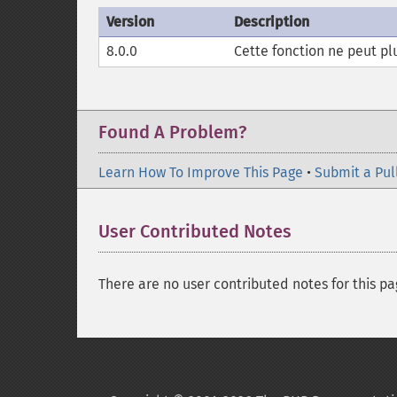
Version
Description
8.0.0
Cette fonction ne peut pl
Found A Problem?
Learn How To Improve This Page
•
Submit a Pul
User Contributed Notes
There are no user contributed notes for this pa