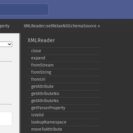
perty
XMLReader::setRelaxNGSchemaSource »
XMLReader
close
expand
fromStream
fromString
fromUri
getAttribute
getAttributeNo
getAttributeNs
getParserProperty
isValid
lookupNamespace
moveToAttribute