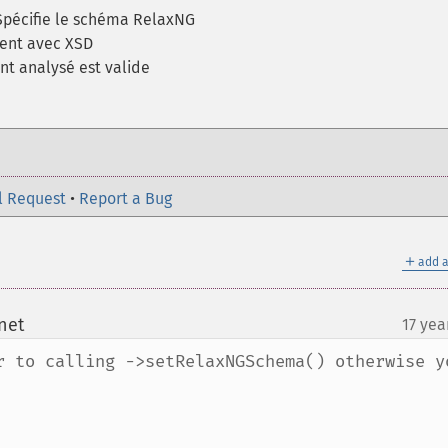
Spécifie le schéma RelaxNG
ent avec XSD
nt analysé est valide
l Request
•
Report a Bug
＋
add a
net
17 yea
¶
r to calling ->setRelaxNGSchema() otherwise yo