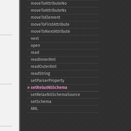
moveToAttributeNo
moveToAttributeNs
moveToElement
moveToFirstAttribute
moveToNextAttribute
next
open
read
readInnerXml
readOuterXml
readString
setParserProperty
setRelaxNGSchema
setRelaxNGSchemaSource
setSchema
XML