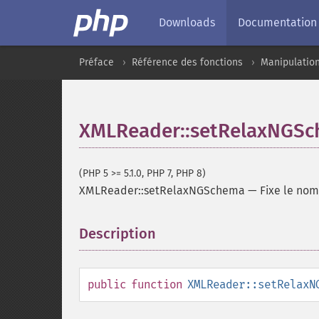
Downloads
Documentation
Préface
Référence des fonctions
Manipulatio
XMLReader::setRelaxNGS
(PHP 5 >= 5.1.0, PHP 7, PHP 8)
XMLReader::setRelaxNGSchema
—
Fixe le nom
Description
¶
public
function
XMLReader::setRelaxN