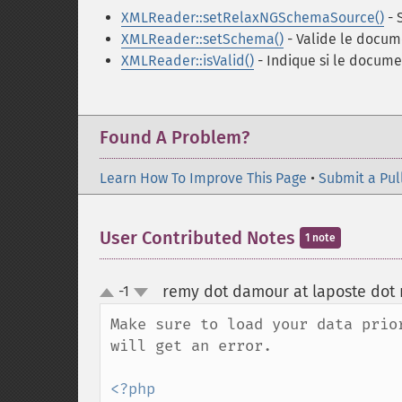
XMLReader::setRelaxNGSchemaSource()
- 
XMLReader::setSchema()
- Valide le docum
XMLReader::isValid()
- Indique si le docume
Found A Problem?
Learn How To Improve This Page
•
Submit a Pul
User Contributed Notes
1 note
remy dot damour at laposte dot 
-1
up
down
Make sure to load your data prio
will get an error.

<?php
