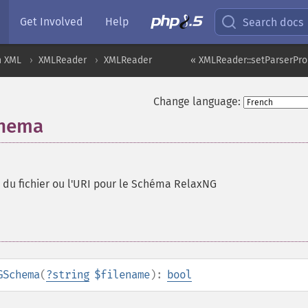
Get Involved
Help
Search docs
n XML
XMLReader
XMLReader
« XMLReader::setParserPro
Change language:
chema
 du fichier ou l'URI pour le Schéma RelaxNG
GSchema
(
?
string
$filename
):
bool