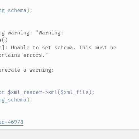
ng_schema
g warning: "Warning: 
()

e]: Unable to set schema. This must be

ntains errors."

ng_schema
id=46978