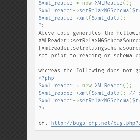
$xml_reader 
= new 
XMLReader
$xml_reader
->
setRelaxNGSchema
(
$r
$xml_reader
->
xml
(
$xml_data
Above code generates the followin
XMLReader::setRelaxNGSchemaSource
[xmlreader.setrelaxngschemasourc
set prior to reading or schema co
<?php

$xml_reader 
= new 
XMLReader
$xml_reader
->
xml
(
$xml_data
); 
$xml_reader
->
setRelaxNGSchema
(
$r
cf. 
http://bugs.php.net/bug.php?