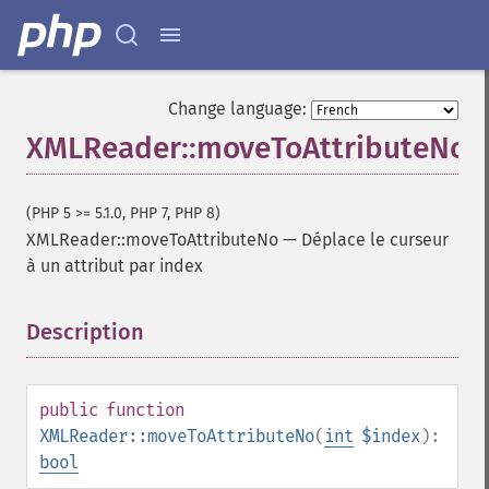
Change language:
XMLReader::moveToAttributeNo
(PHP 5 >= 5.1.0, PHP 7, PHP 8)
XMLReader::moveToAttributeNo
—
Déplace le curseur
à un attribut par index
Description
¶
public
function
XMLReader::moveToAttributeNo
(
int
$index
):
bool