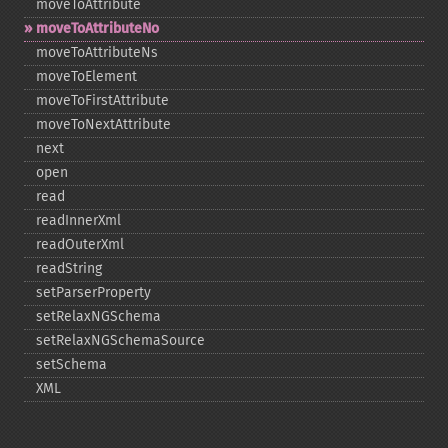
moveToAttribute
moveToAttributeNo
moveToAttributeNs
moveToElement
moveToFirstAttribute
moveToNextAttribute
next
open
read
readInnerXml
readOuterXml
readString
setParserProperty
setRelaxNGSchema
setRelaxNGSchemaSource
setSchema
XML