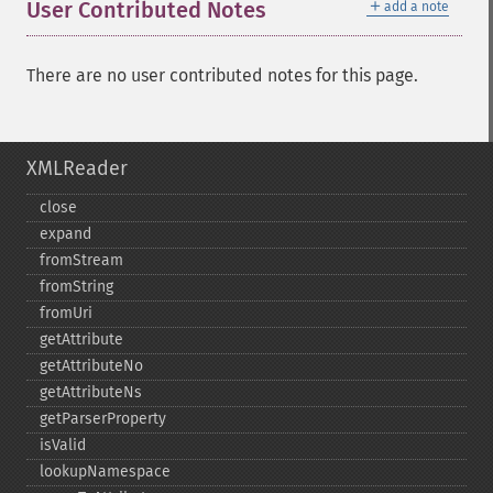
＋
User Contributed Notes
add a note
There are no user contributed notes for this page.
XMLReader
close
expand
fromStream
fromString
fromUri
getAttribute
getAttributeNo
getAttributeNs
getParserProperty
isValid
lookupNamespace