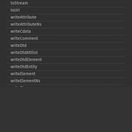
toStream
toUri
writeAttribute
writeAttributeNs
writeCdata
writeComment
writeDtd
writeDtdAttlist
writeDtdElement
writeDtdEntity
writeElement
writeElementNs
writePi
writeRaw
Copyright © 2001-2026 The PHP Documentation