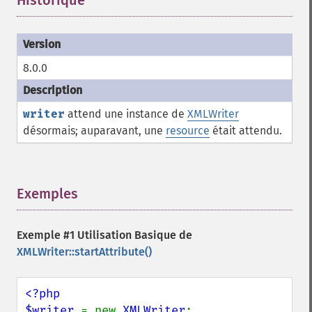
Historique
¶
8.0.0
writer
attend une instance de
XMLWriter
désormais; auparavant, une
resource
était attendu.
Exemples
¶
Exemple #1 Utilisation Basique de
XMLWriter::startAttribute()
<?php

$writer 
= new 
XMLWriter