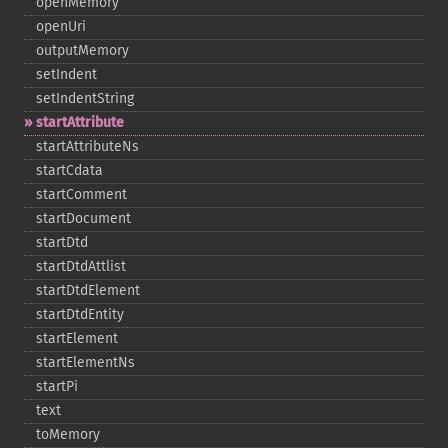
openMemory
openUri
outputMemory
setIndent
setIndentString
startAttribute
startAttributeNs
startCdata
startComment
startDocument
startDtd
startDtdAttlist
startDtdElement
startDtdEntity
startElement
startElementNs
startPi
text
toMemory