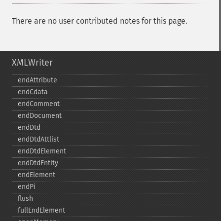
There are no user contributed notes for this page.
XMLWriter
endAttribute
endCdata
endComment
endDocument
endDtd
endDtdAttlist
endDtdElement
endDtdEntity
endElement
endPi
flush
fullEndElement