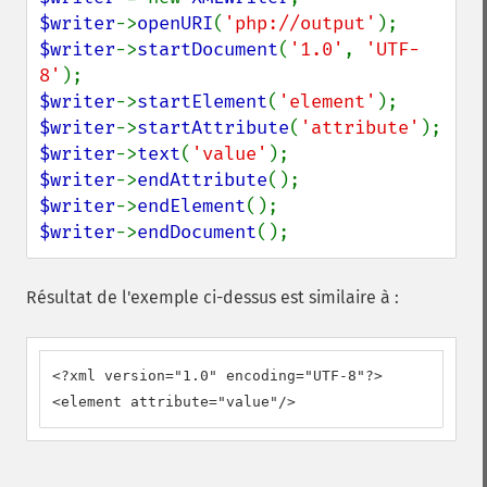
$writer
->
openURI
(
'php://output'
$writer
->
startDocument
(
'1.0'
, 
'UTF-
8'
$writer
->
startElement
(
'element'
$writer
->
startAttribute
(
'attribute'
$writer
->
text
(
'value'
$writer
->
endAttribute
$writer
->
endElement
$writer
->
endDocument
();
Résultat de l'exemple ci-dessus est similaire à :
<?xml version="1.0" encoding="UTF-8"?>

<element attribute="value"/>