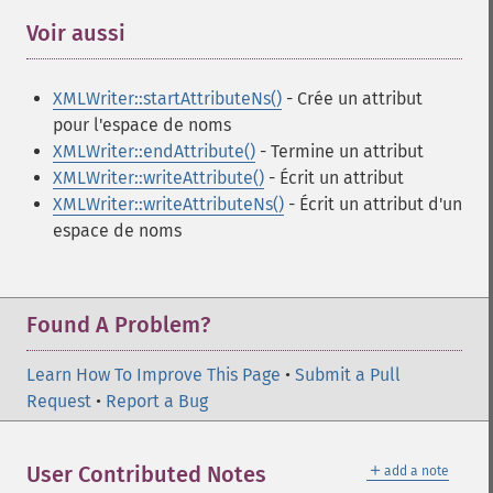
Voir aussi
¶
XMLWriter::startAttributeNs()
- Crée un attribut
pour l'espace de noms
XMLWriter::endAttribute()
- Termine un attribut
XMLWriter::writeAttribute()
- Écrit un attribut
XMLWriter::writeAttributeNs()
- Écrit un attribut d'un
espace de noms
Found A Problem?
Learn How To Improve This Page
•
Submit a Pull
Request
•
Report a Bug
＋
User Contributed Notes
add a note