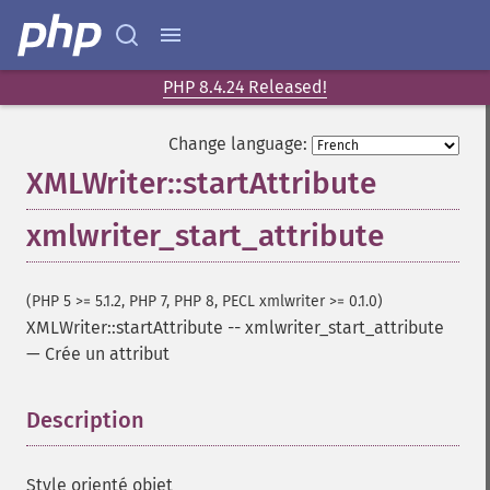
PHP 8.4.24 Released!
Change language:
XMLWriter::startAttribute
xmlwriter_start_attribute
(PHP 5 >= 5.1.2, PHP 7, PHP 8, PECL xmlwriter >= 0.1.0)
XMLWriter::startAttribute
--
xmlwriter_start_attribute
—
Crée un attribut
Description
¶
Style orienté objet