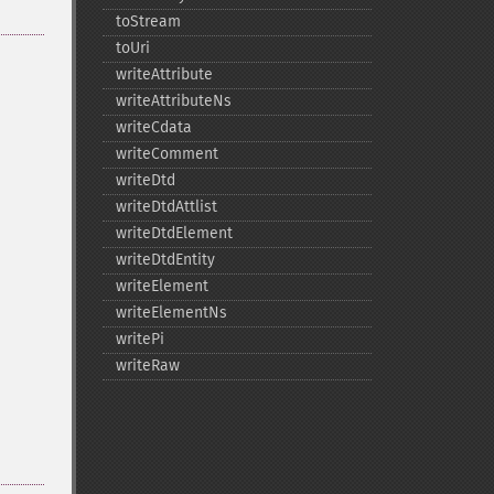
toStream
toUri
writeAttribute
writeAttributeNs
writeCdata
writeComment
writeDtd
writeDtdAttlist
writeDtdElement
writeDtdEntity
writeElement
writeElementNs
writePi
writeRaw