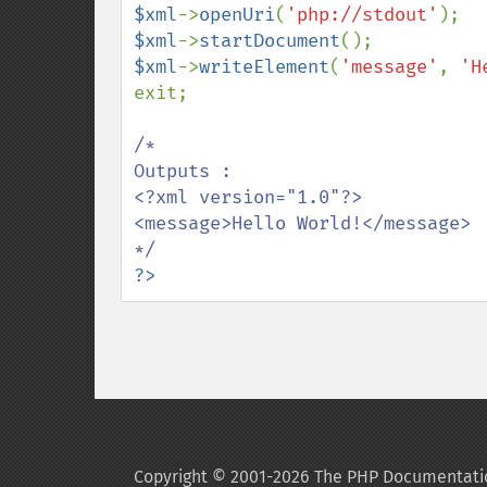
$xml
->
openUri
(
'php://stdout'
$xml
->
startDocument
$xml
->
writeElement
(
'message'
, 
'H
exit;

/*

Outputs :

<?xml version="1.0"?>

<message>Hello World!</message>

?>
Copyright © 2001-2026 The PHP Documentati