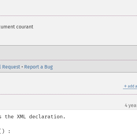
cument courant
l Request
•
Report a Bug
＋
add a
4 yea
 the XML declaration.

) :
