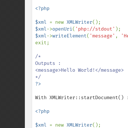
<?php

$xml 
= new 
XMLWriter
$xml
->
openUri
(
'php://stdout'
$xml
->
writeElement
(
'message'
, 
'H
exit;

/*

Outputs :

<message>Hello World!</message>

With XMLWriter::startDocument() :
<?php

$xml 
= new 
XMLWriter