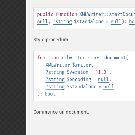
public
function
XMLWriter::startDocu
null
,
?
string
$standalone
=
null
):
bo
Style procédural
function
xmlwriter_start_document
(
XMLWriter
$writer
,
?
string
$version
= "1.0"
,
?
string
$encoding
=
null
,
?
string
$standalone
=
null
):
bool
Commence un document.