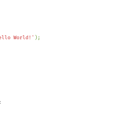
ello World!'
);


