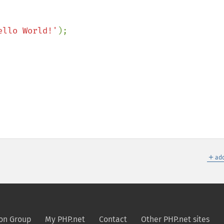
ello World!'
);

＋
add
on Group
My PHP.net
Contact
Other PHP.net sites