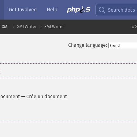
Get Involved
Help
Search docs
n XML
XMLWriter
XMLWriter
« 
Change language:
t
_document
—
Crée un document