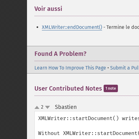
Voir aussi
¶
XMLWriter::endDocument()
- Termine le do
Found A Problem?
Learn How To Improve This Page
•
Submit a Pul
User Contributed Notes
1 note
Sbastien
2
¶
up
down
XMLWriter::startDocument() writes
Without XMLWriter::startDocument(