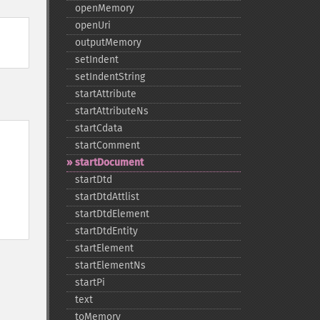
openMemory
openUri
outputMemory
setIndent
setIndentString
startAttribute
startAttributeNs
startCdata
startComment
startDocument
startDtd
startDtdAttlist
startDtdElement
startDtdEntity
startElement
startElementNs
startPi
text
toMemory