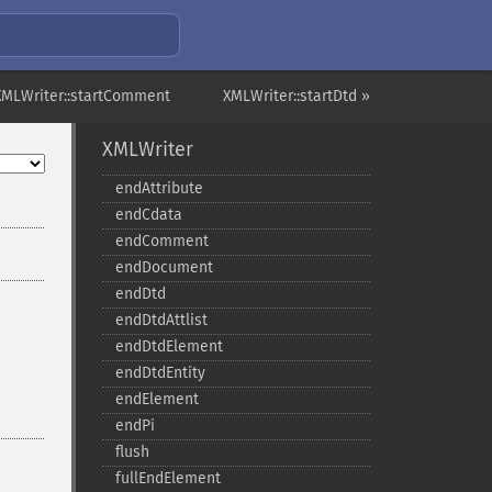
XMLWriter::startComment
XMLWriter::startDtd »
XMLWriter
endAttribute
endCdata
endComment
endDocument
endDtd
endDtdAttlist
endDtdElement
endDtdEntity
endElement
endPi
flush
fullEndElement