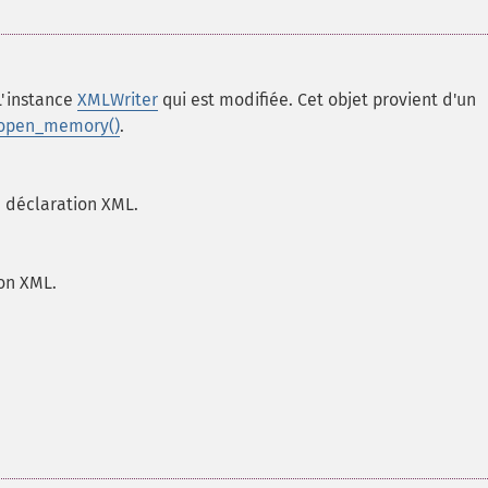
L'instance
XMLWriter
qui est modifiée. Cet objet provient d'un
_open_memory()
.
 déclaration XML.
on XML.