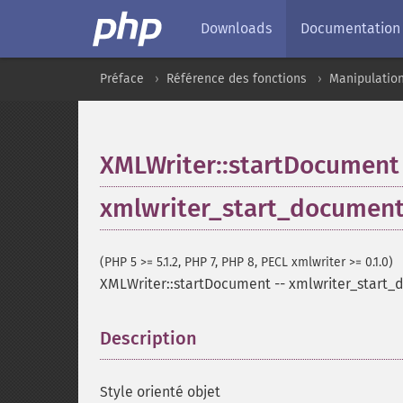
Downloads
Documentation
Préface
Référence des fonctions
Manipulatio
XMLWriter::startDocument
xmlwriter_start_documen
(PHP 5 >= 5.1.2, PHP 7, PHP 8, PECL xmlwriter >= 0.1.0)
XMLWriter::startDocument
--
xmlwriter_start
Description
¶
Style orienté objet