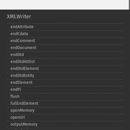
XMLWriter
endAttribute
endCdata
endComment
endDocument
endDtd
endDtdAttlist
endDtdElement
endDtdEntity
endElement
endPi
flush
fullEndElement
openMemory
openUri
outputMemory