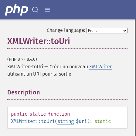
Change language:
XMLWriter::toUri
(PHP 8 >= 8.4.0)
XMLWriter::toUri
—
Créer un nouveau
XMLWriter
utilisant un URI pour la sortie
Description
¶
public
static
function
XMLWriter::toUri
(
string
$uri
):
static