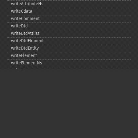
writeAttributeNs
writeCdata
writeComment
writeDtd
writeDtdAttlist
writeDtdElement
writeDtdEntity
writeElement
writeElementNs
writePi
writeRaw
Copyright © 2001-2026 The PHP Documentation
Group