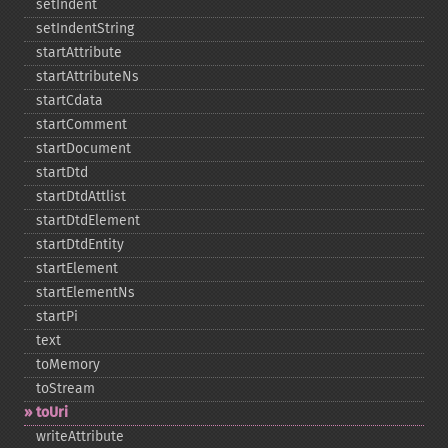
setIndent
setIndentString
startAttribute
startAttributeNs
startCdata
startComment
startDocument
startDtd
startDtdAttlist
startDtdElement
startDtdEntity
startElement
startElementNs
startPi
text
toMemory
toStream
toUri
writeAttribute