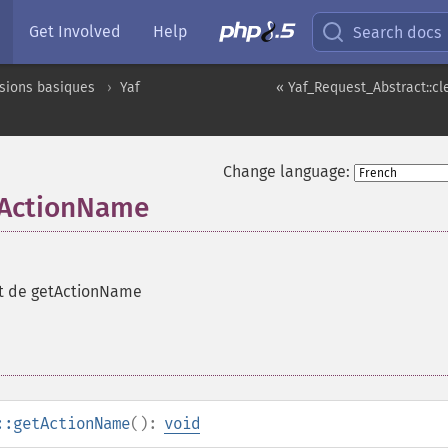
Get Involved
Help
Search docs
sions basiques
Yaf
« Yaf_Request_Abstract::c
Change language:
tActionName
t de getActionName
::getActionName
():
void