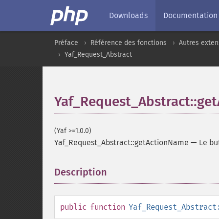
Downloads
Documentation
Préface
Référence des fonctions
Autres exten
Yaf_Request_Abstract
Yaf_Request_Abstract::ge
(Yaf >=1.0.0)
Yaf_Request_Abstract::getActionName
—
Le bu
Description
¶
public
function
Yaf_Request_Abstract