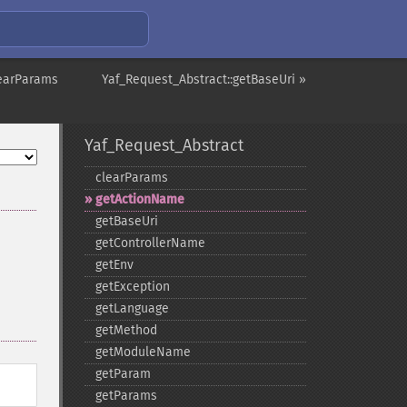
learParams
Yaf_Request_Abstract::getBaseUri »
Yaf_Request_Abstract
clearParams
getActionName
getBaseUri
getControllerName
getEnv
getException
getLanguage
getMethod
getModuleName
getParam
getParams