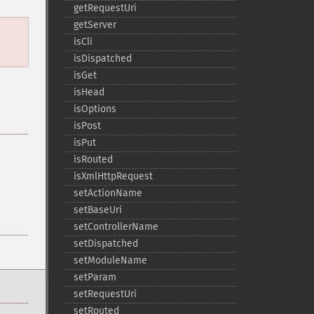
getRequestUri
getServer
isCli
isDispatched
isGet
isHead
isOptions
isPost
isPut
isRouted
isXmlHttpRequest
setActionName
setBaseUri
setControllerName
setDispatched
setModuleName
setParam
setRequestUri
setRouted