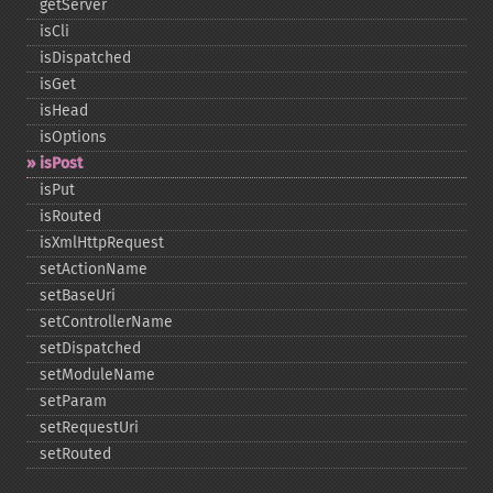
getServer
isCli
isDispatched
isGet
isHead
isOptions
isPost
isPut
isRouted
isXmlHttpRequest
setActionName
setBaseUri
setControllerName
setDispatched
setModuleName
setParam
setRequestUri
setRouted