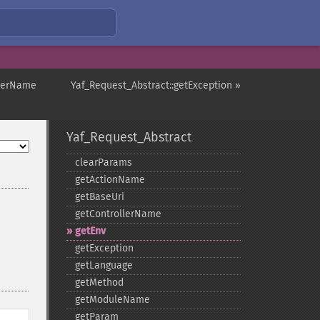
llerName
Yaf_Request_Abstract::getException »
Yaf_Request_Abstract
clearParams
getActionName
getBaseUri
getControllerName
getEnv
getException
getLanguage
getMethod
getModuleName
getParam