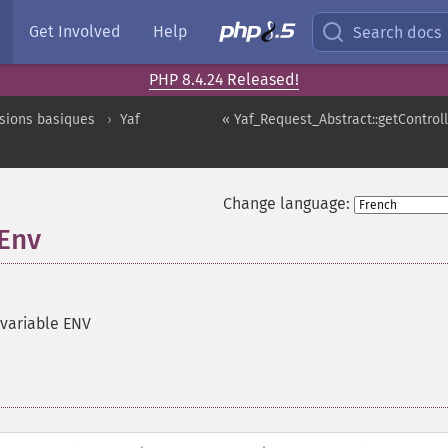
Get Involved
Help
Search docs
PHP 8.4.24 Released!
sions basiques
Yaf
« Yaf_Request_Abstract::getContro
Change language:
tEnv
variable ENV