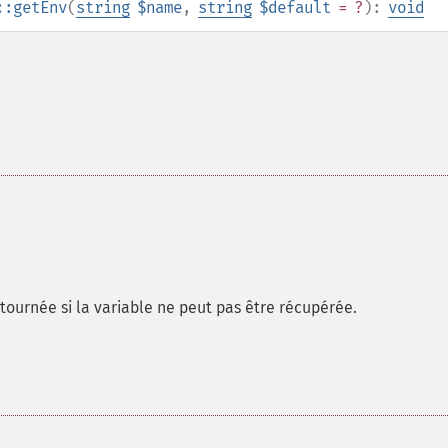
::getEnv
(
string
$name
,
string
$default
= ?
):
void
etournée si la variable ne peut pas être récupérée.