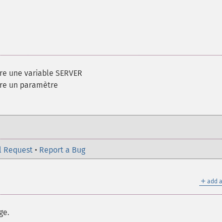
re une variable SERVER
re un paramètre
l Request
•
Report a Bug
＋
add a
ge.