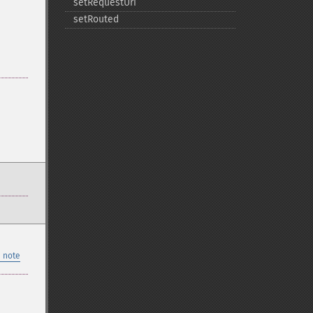
setRequestUri
setRouted
 note