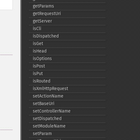
getParams
getRequestUri
getServer
isCli
isDispatched
isGet
isHead
isOptions
isPost
isPut
isRouted
isXmlHttpRequest
setActionName
setBaseUri
setControllerName
setDispatched
setModuleName
setParam