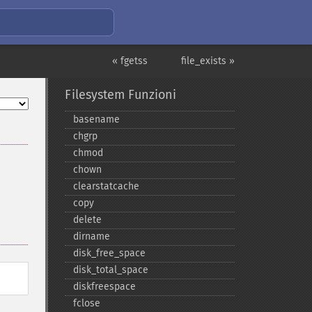
« fgetss
file_exists »
Filesystem Funzioni
basename
chgrp
chmod
chown
clearstatcache
copy
delete
dirname
disk_​free_​space
disk_​total_​space
diskfreespace
fclose