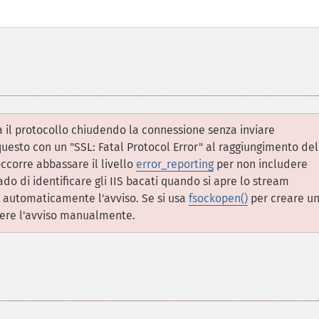
la il protocollo chiudendo la connessione senza inviare
questo con un "SSL: Fatal Protocol Error" al raggiungimento del
occorre abbassare il livello
error_reporting
per non includere
rado di identificare gli IIS bacati quando si apre lo stream
o automaticamente l'avviso. Se si usa
fsockopen()
per creare u
imere l'avviso manualmente.