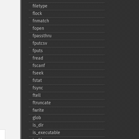
filetype
flock
fnmatch
fopen
fpassthru
fputcsv
fputs
fread
fscanf
fseek
fstat
fsync
ftell
ftruncate
fwrite
glob
is_​dir
is_​executable