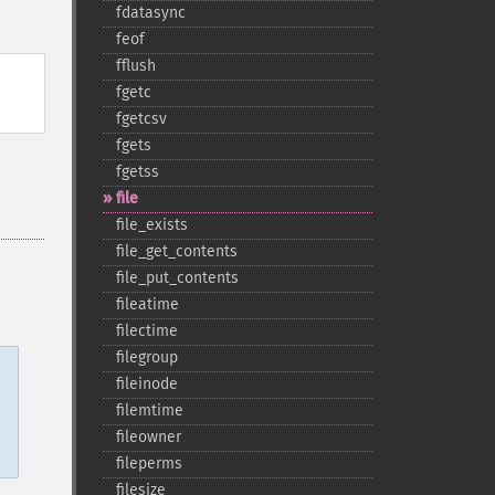
fdatasync
feof
fflush
fgetc
fgetcsv
fgets
fgetss
file
file_​exists
file_​get_​contents
file_​put_​contents
fileatime
filectime
filegroup
fileinode
filemtime
fileowner
fileperms
filesize