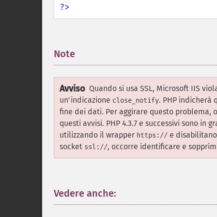
?>
Note
¶
Avviso
Quando si usa SSL, Microsoft IIS vio
un'indicazione
. PHP indicherà 
close_notify
fine dei dati. Per aggirare questo problema, 
questi avvisi. PHP 4.3.7 e successivi sono in g
utilizzando il wrapper
e disabilitan
https://
socket
, occorre identificare e soppr
ssl://
Vedere anche:
¶