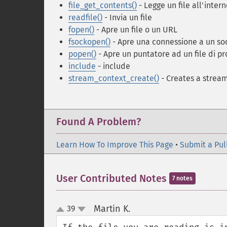
file_get_contents()
- Legge un file all'intern
readfile()
- Invia un file
fopen()
- Apre un file o un URL
fsockopen()
- Apre una connessione a un so
popen()
- Apre un puntatore ad un file di p
include
- include
stream_context_create()
- Creates a strea
Found A Problem?
Learn How To Improve This Page
•
Submit a Pul
User Contributed Notes
7 notes
Martin K.
39
¶
up
down