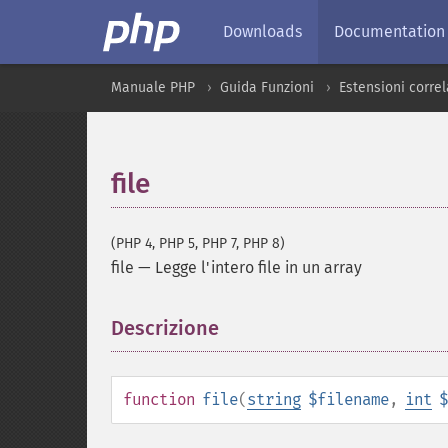
Downloads
Documentation
Manuale PHP
Guida Funzioni
Estensioni correl
file
(PHP 4, PHP 5, PHP 7, PHP 8)
file
—
Legge l'intero file in un array
Descrizione
¶
function
file
(
string
$filename
,
int
$