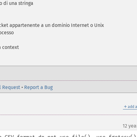
o di una stringa
cket appartenente a un dominio Internet o Unix
rocesso
m context
l Request
•
Report a Bug
＋
add a
12 yea