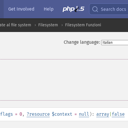
Get Involved
Help
Search docs
ate al file system
Filesystem
Filesystem Funzioni
Change language:
flags
= 0
,
?
resource
$context
=
null
):
array
|
false