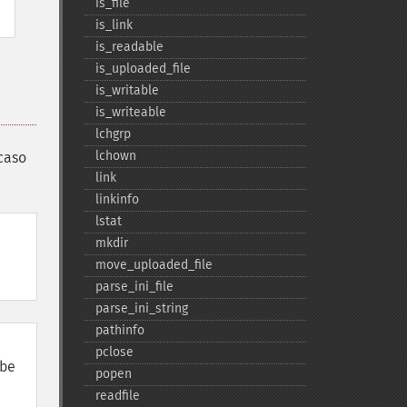
is_​file
is_​link
is_​readable
is_​uploaded_​file
is_​writable
is_​writeable
lchgrp
lchown
 caso
link
linkinfo
lstat
mkdir
move_​uploaded_​file
parse_​ini_​file
parse_​ini_​string
pathinfo
pclose
be
popen
readfile