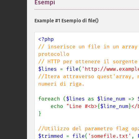
Esempi
¶
Example #1 Esempio di
file()
// inserisce un file in un array
protocollo

$lines 
= 
file
(
'http://www.exampl
//Itera attraverso quest'array, 
numeri di riga.

foreach (
$lines 
as 
$line_num 
=> 
    echo 
"Line #<b>
{
$line_num
}
</
}

$trimmed 
= 
file
(
'somefile.txt'
, 