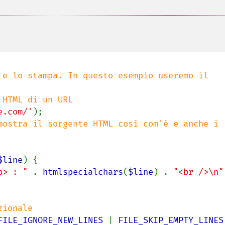
 e lo stampa. In questo esempio useremo il 
e.com/'
mostra il sorgente HTML così com'è e anche i 
$line
) {

b> : " 
. 
htmlspecialchars
(
$line
) . 
"<br />\n"
FILE_IGNORE_NEW_LINES 
| 
FILE_SKIP_EMPTY_LINES