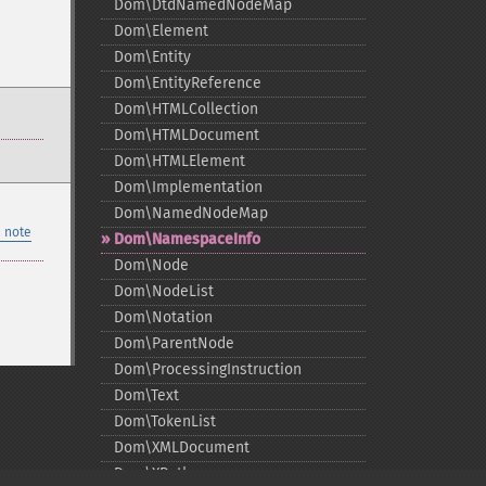
Dom\DtdNamedNodeMap
Dom\Element
Dom\Entity
Dom\EntityReference
Dom\HTMLCollection
Dom\HTMLDocument
Dom\HTMLElement
Dom\Implementation
Dom\NamedNodeMap
 note
Dom\NamespaceInfo
Dom\Node
Dom\NodeList
Dom\Notation
Dom\ParentNode
Dom\ProcessingInstruction
Dom\Text
Dom\TokenList
Dom\XMLDocument
Dom\XPath