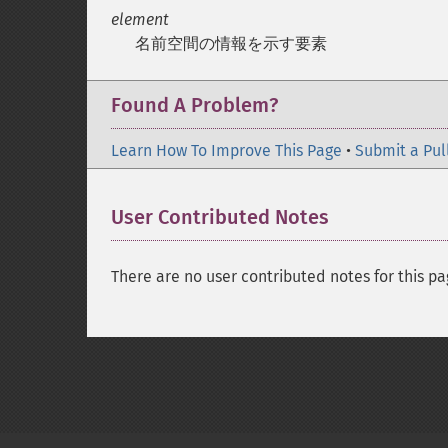
element
名前空間の情報を示す要素
Found A Problem?
Learn How To Improve This Page
•
Submit a Pul
User Contributed Notes
There are no user contributed notes for this pa