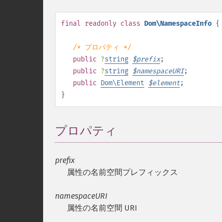
final
readonly
class
Dom\NamespaceInfo
{
/* プロパティ */
public
?
string
$
prefix
;
public
?
string
$
namespaceURI
;
public
Dom\Element
$
element
;
}
プロパティ
¶
prefix
属性の名前空間プレフィックス
namespaceURI
属性の名前空間
URI