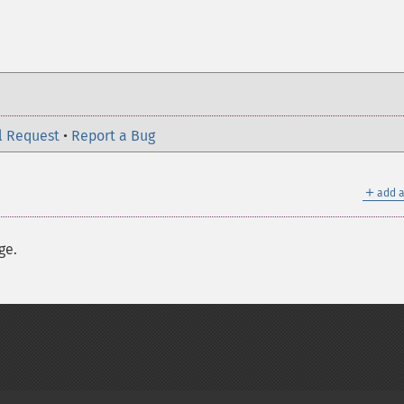
l Request
•
Report a Bug
＋
add a
ge.