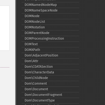
DOMNamedNodeMap
DOMNameSpaceNode
DOMNode
DOMNodeList
DOMNotation
DOMParentNode
DOMProcessingInstruction
DOMText
DOMXPath
Dom\AdjacentPosition
Dom\Attr
Dom\CDATASection
Dom\CharacterData
Dom\ChildNode
Dom\Comment
Dom\Document
Dom\DocumentFragment
Dom\DocumentType