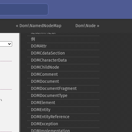
DOM
インストール/設定
« Dom\NamedNodeMap
Dom\Node »
定義済み定数
例
DOMAttr
DOMCdataSection
DOMCharacterData
DOMChildNode
DOMComment
DOMDocument
DOMDocumentFragment
DOMDocumentType
い
DOMElement
DOMEntity
DOMEntityReference
DOMException
DOMImplementation