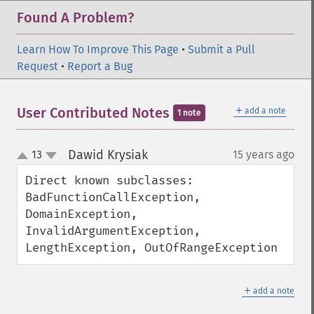
Found A Problem?
Learn How To Improve This Page
•
Submit a Pull
Request
•
Report a Bug
＋
User Contributed Notes
add a note
1 note
Dawid Krysiak
13
15 years ago
¶
up
down
Direct known subclasses:

BadFunctionCallException, 
DomainException, 
InvalidArgumentException, 
LengthException, OutOfRangeException
＋
add a note