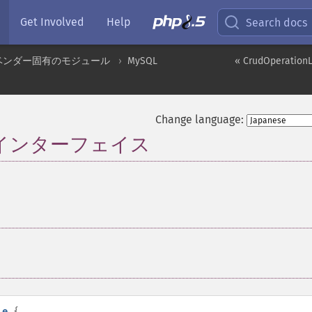
Get Involved
Help
Search docs
ベンダー固有のモジュール
MySQL
« CrudOperationLi
Change language:
able インターフェイス
¶
le
{