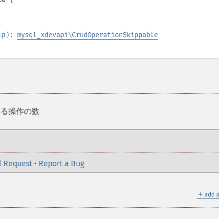
ip
):
mysql_xdevapi\CrudOperationSkippable
する操作の数
l Request
•
Report a Bug
＋
add a