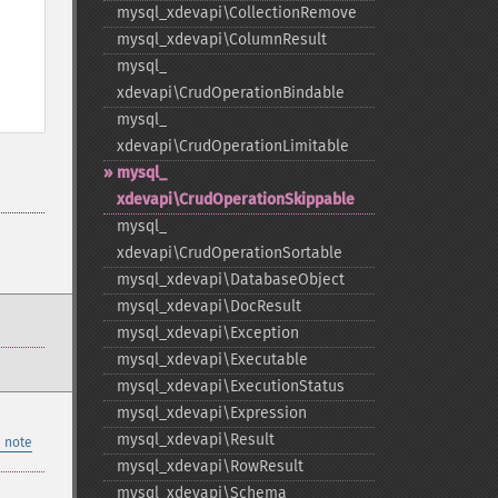
mysql_​xdevapi\CollectionRemove
mysql_​xdevapi\ColumnResult
mysql_​
xdevapi\CrudOperationBindable
mysql_​
xdevapi\CrudOperationLimitable
mysql_​
xdevapi\CrudOperationSkippable
mysql_​
xdevapi\CrudOperationSortable
mysql_​xdevapi\DatabaseObject
mysql_​xdevapi\DocResult
mysql_​xdevapi\Exception
mysql_​xdevapi\Executable
mysql_​xdevapi\ExecutionStatus
mysql_​xdevapi\Expression
mysql_​xdevapi\Result
 note
mysql_​xdevapi\RowResult
mysql_​xdevapi\Schema