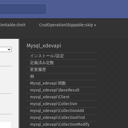
mitable::limit
CrudOperationSkippable::skip »
Mysql_xdevapi
インストール/設定
定義済み定数
変更履歴
例
Mysql_​xdevapi 関数
mysql_​xdevapi\BaseResult
mysql_​xdevapi\Client
mysql_​xdevapi\Collection
mysql_​xdevapi\CollectionAdd
mysql_​xdevapi\CollectionFind
mysql_​xdevapi\CollectionModify