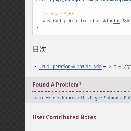
/* メソッド */
abstract
public
function
skip
(
int
$sk
}
目次
¶
CrudOperationSkippable::skip
— スキップ
Found A Problem?
Learn How To Improve This Page
•
Submit a Pul
User Contributed Notes