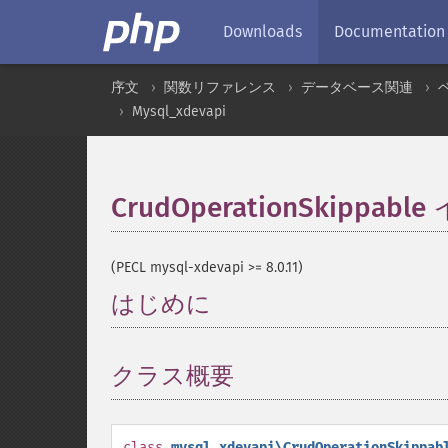
Downloads
Documentation
序文
関数リファレンス
データベース関連
Mysql_xdevapi
CrudOperationSkipp
(PECL mysql-xdevapi >= 8.0.11)
はじめに
¶
クラス概要
¶
class
mysql_xdevapi\CrudOperationSkippab