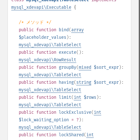
mysql_xdevapi\Executable
{
/* メソッド */
public
function
bind
(
array
$placeholder_values
):
mysql_xdevapi\TableSelect
public
function
execute
():
mysql_xdevapi\RowResult
public
function
groupBy
(
mixed
$sort_expr
):
mysql_xdevapi\TableSelect
public
function
having
(
string
$sort_expr
):
mysql_xdevapi\TableSelect
public
function
limit
(
int
$rows
):
mysql_xdevapi\TableSelect
public
function
lockExclusive
(
int
$lock_waiting_option
= ?
):
mysql_xdevapi\TableSelect
public
function
lockShared
(
int