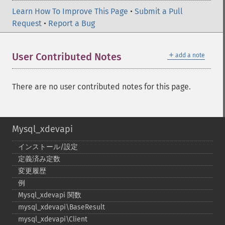
Learn How To Improve This Page
•
Submit a Pull
Request
•
Report a Bug
＋
User Contributed Notes
add a note
There are no user contributed notes for this page.
Mysql_xdevapi
インストール/設定
定義済み定数
変更履歴
例
Mysql_​xdevapi 関数
mysql_​xdevapi\BaseResult
mysql_​xdevapi\Client