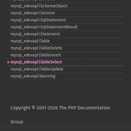
mysql_​xdevapi\SchemaObject
mysql_​xdevapi\Session
mysql_​xdevapi\SqlStatement
mysql_​xdevapi\SqlStatementResult
mysql_​xdevapi\Statement
mysql_​xdevapi\Table
mysql_​xdevapi\TableDelete
mysql_​xdevapi\TableInsert
mysql_​xdevapi\TableSelect
mysql_​xdevapi\TableUpdate
mysql_​xdevapi\Warning
Copyright © 2001-2026 The PHP Documentation
Group