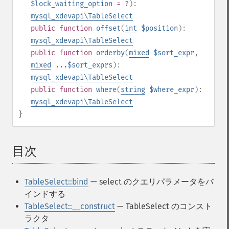
$lock_waiting_option
= ?
):
mysql_xdevapi\TableSelect
public
function
offset
(
int
$position
):
mysql_xdevapi\TableSelect
public
function
orderby
(
mixed
$sort_expr
,
mixed
...$sort_exprs
):
mysql_xdevapi\TableSelect
public
function
where
(
string
$where_expr
):
mysql_xdevapi\TableSelect
}
目次
¶
TableSelect::bind
— select のクエリパラメータをバ
インドする
TableSelect::__construct
— TableSelect のコンスト
ラクタ