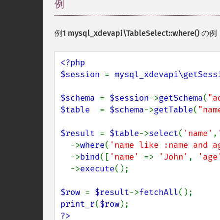
例
¶
例1
mysql_xdevapi\TableSelect::where()
の例
<?php

$session 
= 
mysql_xdevapi\getSess
$schema 
= 
$session
->
getSchema
(
"a
$table  
= 
$schema
->
getTable
(
"nam
$result 
= 
$table
->
select
(
'name'
,
  ->
where
(
'name like :name and a
  ->
bind
([
'name' 
=> 
'John'
, 
'age
  ->
execute
();

$row 
= 
$result
->
fetchAll
print_r
(
$row
?>