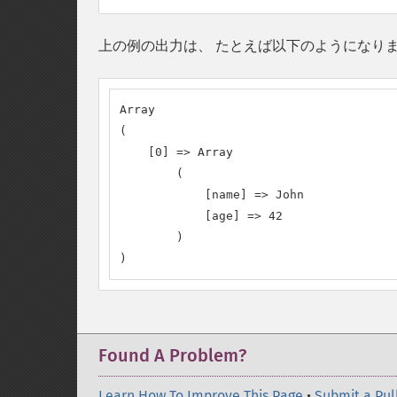
上の例の出力は、 たとえば以下のようになり
Array

(

    [0] => Array

        (

            [name] => John

            [age] => 42

        )

)
Found A Problem?
Learn How To Improve This Page
•
Submit a Pul