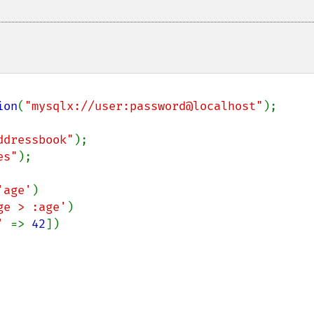
ion
(
"mysqlx://user:password@localhost"
);

ddressbook"
es"
);

'age'
)

ge > :age'
)

' 
=> 
42
])
