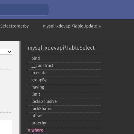
Select::orderby
mysql_xdevapi\TableUpdate »
mysql_xdevapi\TableSelect
bind
_​_​construct
execute
groupBy
having
limit
lockExclusive
lockShared
offset
orderby
where