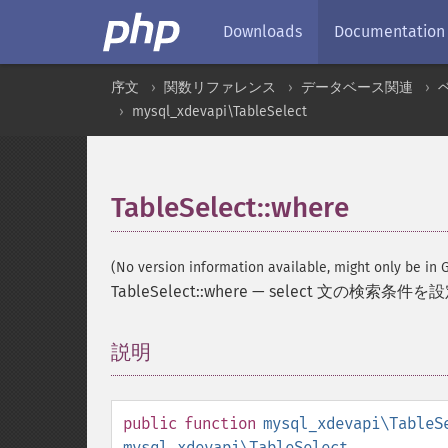
Downloads
Documentation
序文
関数リファレンス
データベース関連
mysql_xdevapi\TableSelect
TableSelect::where
(No version information available, might only be in G
TableSelect::where
—
select 文の検索条件を
説明
¶
public
function
mysql_xdevapi\TableS
mysql_xdevapi\TableSelect