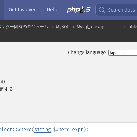
Get Involved
Help
Search docs
ベンダー固有のモジュール
MySQL
Mysql_xdevapi
« Table
Change language:
it)
設定する
elect::where
(
string
$where_expr
):