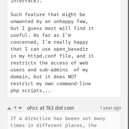
interface).

Such feature that might be 
unwanted by an unhappy few, 
but I guess most will find it 
useful. As far as I'm 
concerned, I'm really happy 
that I can use open_basedir 
in my httpd.conf file, and it 
restricts the access of web 
users and sub-admins  of my 
domain, but it does NOT 
restrict my own command-line 
php scripts...
ohcc at 163 dot com
-1
1 year ago
¶
up
down
If a directive has beeen set many 
times in different places, the 