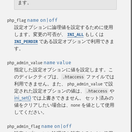
ます。
name
on|off
php_flag
設定オプションに論理値を設定するために使用
します。変更の可否が、
もしくは
INI_ALL
である設定オプションで利用できま
INI_PERDIR
す。
name
value
php_admin_value
指定した設定オプションに値を設定します。こ
のディレクティブは、
ファイルでは
.htaccess
利用できません。また、
で設
php_admin_value
定された設定オプションの値は、
や
.htaccess
ini_set()
では上書きできません。 セット済みの
値をクリアしたい場合は、
を値として使用
none
してください。
name
on|off
php_admin_flag