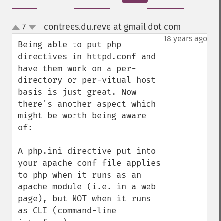
contrees.du.reve at gmail dot com
7
¶
up
down
18 years ago
Being able to put php 
directives in httpd.conf and 
have them work on a per-
directory or per-vitual host 
basis is just great. Now 
there's another aspect which 
might be worth being aware 
of:

A php.ini directive put into 
your apache conf file applies 
to php when it runs as an 
apache module (i.e. in a web 
page), but NOT when it runs 
as CLI (command-line 