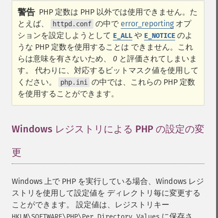
警告
PHP 定数は PHP 以外では使用できません。た
とえば、
の中で
error_reporting
オプ
httpd.conf
ションを設定しようとして
や
のよ
E_ALL
E_NOTICE
うな PHP 定数を使用することは できません。これ
らは意味を有さないため、
0
と評価されてしまいま
す。 代わりに、対応するビットマスク値を使用して
ください。
の中では、これらの PHP 定数
php.ini
を使用することができます。
Windows レジストリによる PHP の設定の変
更
¶
Windows 上で PHP を実行している場合、Windows レジ
ストリを使用して設定値を ディレクトリ毎に変更する
ことができます。 設定値は、レジストリキー
に保存さ
HKLM\SOFTWARE\PHP\Per Directory Values