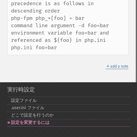
precedence is as follows in 
descending order

php-fpm php_*[foo] = bar

command line argument -d foo=bar

environment variable foo=bar and 
referenced as ${foo} in php.ini

php.ini foo=bar
＋
add a note
実行時設定
設定ファイル
.user.ini ファイル
どこで設定を行うのか
設定を変更するには