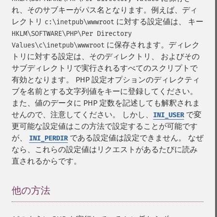
れ、そのサブキーがパス名となります。例えば、ディ
レクトリ
に対する設定値は、 キー
c:\inetpub\wwwroot
HKLM\SOFTWARE\PHP\Per Directory
に保存されます。ディレク
Values\c\inetpub\wwwroot
トリに対する設定は、そのディレクトリ、 およびその
サブディレクトリで実行されるすべてのスクリプトで
有効となります。 PHP 設定オプションのディレクティ
ブを名前とする文字列値をキーに登録してください。
また、値のデータに PHP 定数を記述しても解釈されま
せんので、注意してください。 しかし、
で変
INI_USER
更可能な設定値はこの方法で設定することが可能です
が、
である設定値は設定できません。 なぜ
INI_PERDIR
なら、これらの設定値はリクエストがあるたびに読み
直されるからです。
他の方法
¶