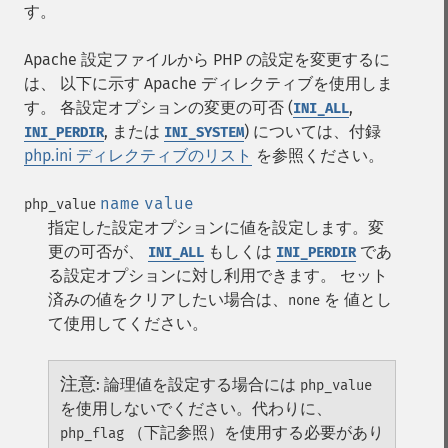
す。
Apache 設定ファイルから PHP の設定を変更するに
は、 以下に示す Apache ディレクティブを使用しま
す。 各設定オプションの変更の可否 (
,
INI_ALL
, または
) については、付録
INI_PERDIR
INI_SYSTEM
php.ini ディレクティブのリスト
を参照ください。
name
value
php_value
指定した設定オプションに値を設定します。変
更の可否が、
もしくは
であ
INI_ALL
INI_PERDIR
る設定オプションに対し利用できます。 セット
済みの値をクリアしたい場合は、
を 値とし
none
て使用してください。
注意
:
論理値を設定する場合には
php_value
を使用しないでください。代わりに、
（下記参照）を使用する必要があり
php_flag