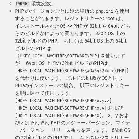
環境変数。
PHPRC
PHP のバージョンごとに別の場所の
を使用
php.ini
することができます。レジストリキーの root は、
インストールされたOS や PHP が 32bit や 64bit どち
らのビルドかによって変わります。 32bit OS 上の
32bit ビルドの PHP、 もしくは 64bit OS 上の 64bit
ビルドの PHP は
を使います
[(HKEY_LOCAL_MACHINE\SOFTWARE\PHP]
が、 64bit OS 上での 32bit ビルドのPHPは、
]
[HKEY_LOCAL_MACHINE\SOFTWARE\WOW6432Node\PHP]
を代わりに使います。 ビルドのbit数がOSと同じ
PHPのインストールの場合、 以下のレジストリキー
を順に調べて使用します。
、
[HKEY_LOCAL_MACHINE\SOFTWARE\PHP\x.y.z]
および
[HKEY_LOCAL_MACHINE\SOFTWARE\PHP\x.y]
。 x、y およ
[HKEY_LOCAL_MACHINE\SOFTWARE\PHP\x]
び z はそれぞれ PHP のメジャーバージョン、マイナ
ーバージョン、 リリース番号を表します。 64bit OS
の 32bitビルドの PHP では、 以下のレジストリキー