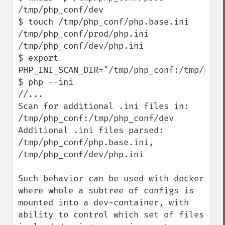
/tmp/php_conf/dev 

$ touch /tmp/php_conf/php.base.ini 
/tmp/php_conf/prod/php.ini 
/tmp/php_conf/dev/php.ini

$ export 
PHP_INI_SCAN_DIR="/tmp/php_conf:/tmp/php_c
$ php --ini

//...

Scan for additional .ini files in: 
/tmp/php_conf:/tmp/php_conf/dev

Additional .ini files parsed:      
/tmp/php_conf/php.base.ini,

/tmp/php_conf/dev/php.ini

Such behavior can be used with docker 
where whole a subtree of configs is 
mounted into a dev-container, with 
ability to control which set of files 