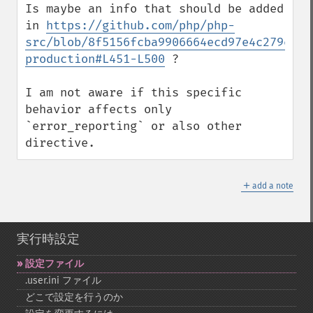
Is maybe an info that should be added 
in 
https://github.com/php/php-
src/blob/8f5156fcba9906664ecd97e4c279ee98
production#L451-L500
 ?

I am not aware if this specific 
behavior affects only 
`error_reporting` or also other 
directive.
＋
add a note
実行時設定
設定ファイル
.user.ini ファイル
どこで設定を行うのか