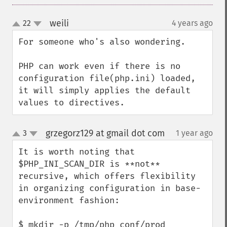
weili
22
4 years ago
¶
up
down
For someone who's also wondering.

PHP can work even if there is no 
configuration file(php.ini) loaded,

it will simply applies the default 
values to directives.
grzegorz129 at gmail dot com
3
1 year ago
¶
up
down
It is worth noting that  
$PHP_INI_SCAN_DIR is **not** 
recursive, which offers flexibility 
in organizing configuration in base-
environment fashion:

$ mkdir -p /tmp/php_conf/prod 