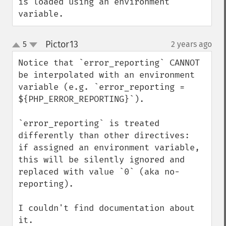
is loaded using an environment 
variable.
Pictor13
5
2 years ago
¶
up
down
Notice that `error_reporting` CANNOT 
be interpolated with an environment 
variable (e.g. `error_reporting = 
${PHP_ERROR_REPORTING}`).

`error_reporting` is treated 
differently than other directives:

if assigned an environment variable, 
this will be silently ignored and 
replaced with value `0` (aka no-
reporting).

I couldn't find documentation about 
it.
