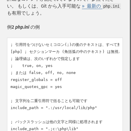
い。 もしくは、Git から入手可能な
» 最新の
php.ini
も有用でしょう。
例2
php.ini
の例
; 引用符をつけないセミコロン(;)の後のテキストは、すべて無視され
[php] ; セクションマーカ (角括弧の中のテキスト) は無視されます
; 論理値は、次のいずれかで指定します

;    true, on, yes

; または false, off, no, none

register_globals = off

magic_quotes_gpc = yes

; 文字列を二重引用符で括ることも可能です

include_path = ".:/usr/local/lib/php"

; バックスラッシュは他の文字と同様に処理されます

include_path = ".;c:\php\lib"