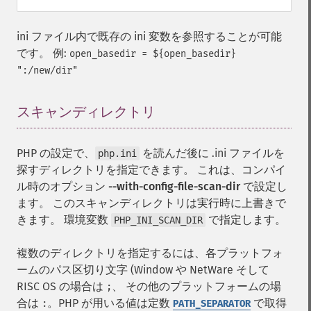
ini ファイル内で既存の ini 変数を参照することが可能
です。 例:
open_basedir = ${open_basedir}
":/new/dir"
スキャンディレクトリ
¶
PHP の設定で、
を読んだ後に .ini ファイルを
php.ini
探すディレクトリを指定できます。 これは、コンパイ
ル時のオプション
--with-config-file-scan-dir
で設定し
ます。 このスキャンディレクトリは実行時に上書きで
きます。 環境変数
で指定します。
PHP_INI_SCAN_DIR
複数のディレクトリを指定するには、各プラットフォ
ームのパス区切り文字 (Window や NetWare そして
RISC OS の場合は
、 その他のプラットフォームの場
;
合は
。PHP が用いる値は定数
で取得
:
PATH_SEPARATOR