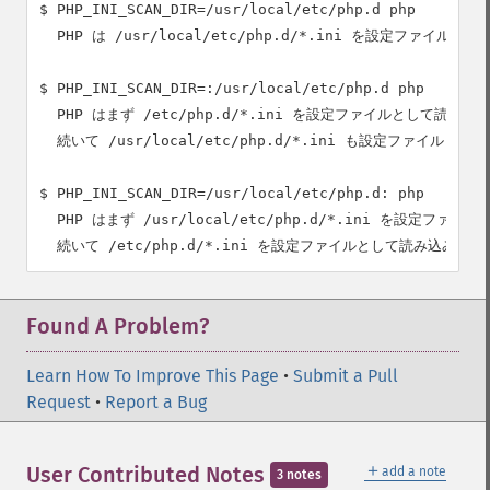
$ PHP_INI_SCAN_DIR=/usr/local/etc/php.d php

  PHP は /usr/local/etc/php.d/*.ini を設定ファイルと
$ PHP_INI_SCAN_DIR=:/usr/local/etc/php.d php

  PHP はまず /etc/php.d/*.ini を設定ファイルとして読み込み
  続いて /usr/local/etc/php.d/*.ini も設定ファイルとし
$ PHP_INI_SCAN_DIR=/usr/local/etc/php.d: php

  PHP はまず /usr/local/etc/php.d/*.ini を設定ファイ
Found A Problem?
Learn How To Improve This Page
•
Submit a Pull
Request
•
Report a Bug
＋
User Contributed Notes
add a note
3 notes