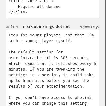
<Files ".user.ini">  

    Require all denied

</Files>
mark at manngo dot net
14
4 years ago
¶
up
down
Trap for young players, not that I’m 
such a young player myself.

The default setting for 
user_ini.cache_ttl is 300 seconds, 
which means that it refreshes every 5 
minutes. If you are tweaking the 
settings in .user.ini, it could take 
up to 5 minutes before you see the 
results of your experimentation.

If you don’t have access to php.ini 
where you can change this setting, 