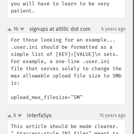
you will have to learn to be very 
patient.
signups at altillc dot com
10
6 years ago
¶
up
down
For those looking for an example... 
.user.ini should be formatted as a 
simple list of [KEY]=[VALUE]\n sets.  
For example, a one-line .user.ini 
file that serves solely to change the 
max allowable upload file size to 5Mb 
is:

upload_max_filesize="5M"
interfaSys
5
15 years ago
¶
up
down
This article should be made clearer.

".htaccess-style INI files" meant to 