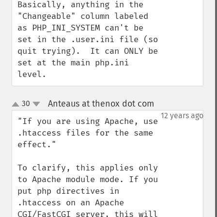
Basically, anything in the 
"Changeable" column labeled 
as PHP_INI_SYSTEM can't be 
set in the .user.ini file (so 
quit trying).  It can ONLY be 
set at the main php.ini 
level.
Anteaus at thenox dot com
30
¶
up
down
12 years ago
"If you are using Apache, use 
.htaccess files for the same 
effect."

To clarify, this applies only 
to Apache module mode. If you 
put php directives in 
.htaccess on an Apache 
CGI/FastCGI server, this will 