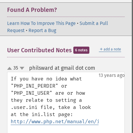
Found A Problem?
Learn How To Improve This Page
•
Submit a Pull
Request
•
Report a Bug
＋
User Contributed Notes
add a note
6 notes
philsward at gmail dot com
35
¶
up
down
13 years ago
If you have no idea what 
"PHP_INI_PERDIR" or 
"PHP_INI_USER" are or how 
they relate to setting a 
.user.ini file, take a look 
at the ini.list page: 
http://www.php.net/manual/en/ini.list.php