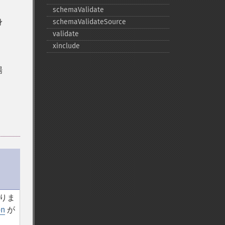
schemaValidate
身
schemaValidateSource
validate
xinclude
場
りま
on
が