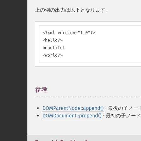
上の例の出力は以下となります。
<?xml version="1.0"?>

<hello/>

beautiful

<world/>
参考
¶
DOMParentNode::append()
- 最後の子ノ
DOMDocument::prepend()
- 最初の子ノー