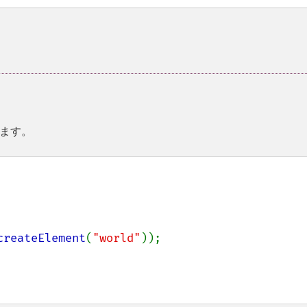
ます。
createElement
(
"world"
));
