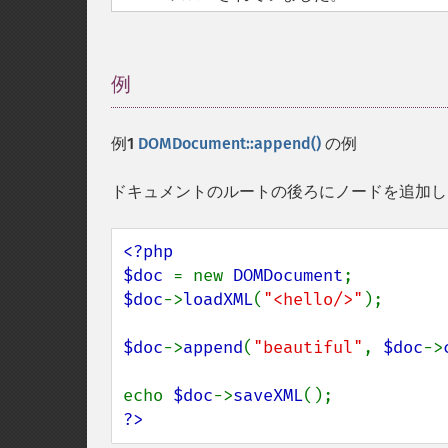
例
¶
例1
DOMDocument::append()
の例
ドキュメントのルートの後ろにノードを追加し
<?php

$doc 
= new 
DOMDocument
$doc
->
loadXML
(
"<hello/>"
);

$doc
->
append
(
"beautiful"
, 
$doc
->
echo 
$doc
->
saveXML
?>