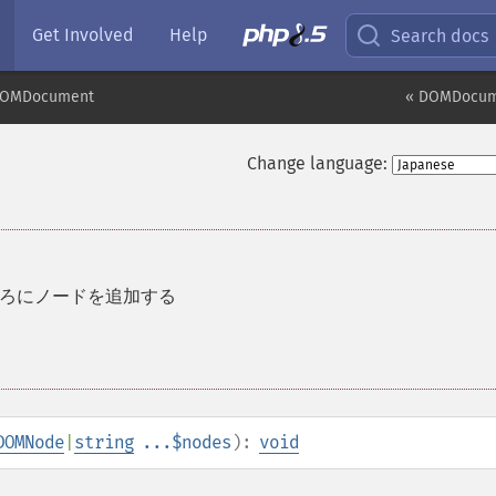
Get Involved
Help
Search docs
OMDocument
« DOMDocum
Change language:
ろにノードを追加する
DOMNode
|
string
...$nodes
):
void