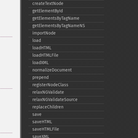
createTextNode
getElementById
getElementsByTagName
getElementsByTagNameNS
importNode
load
loadHTML
loadHTMLFile
loadXML
normalizeDocument
prepend
registerNodeClass
relaxNGValidate
relaxNGValidateSource
replaceChildren
save
saveHTML
saveHTMLFile
saveXML