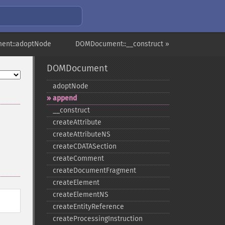
ent::adoptNode
DOMDocument::__construct »
DOMDocument
adoptNode
append
_​_​construct
createAttribute
createAttributeNS
createCDATASection
createComment
createDocumentFragment
createElement
createElementNS
createEntityReference
createProcessingInstruction