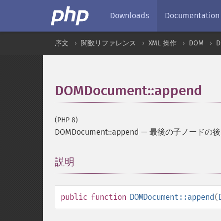
Downloads
Documentation
序文
関数リファレンス
XML 操作
DOM
D
DOMDocument::append
(PHP 8)
DOMDocument::append
—
最後の子ノードの後
説明
¶
public
function
DOMDocument::append
(