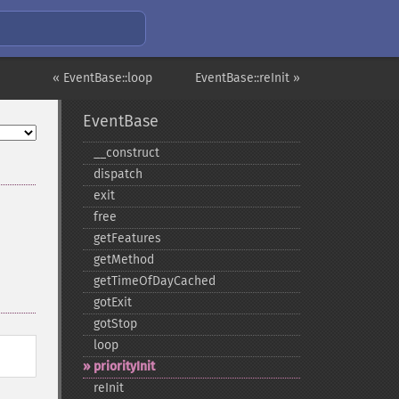
« EventBase::loop
EventBase::reInit »
EventBase
_​_​construct
dispatch
exit
free
getFeatures
getMethod
getTimeOfDayCached
gotExit
gotStop
loop
priorityInit
reInit