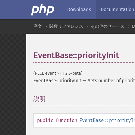
Downloads
Documentation
序文
関数リファレンス
その他のサービス
E
EventBase::priorityInit
(PECL event >= 1.2.6-beta)
EventBase::priorityInit
—
Sets number of priori
説明
¶
public
function
EventBase::priorityI