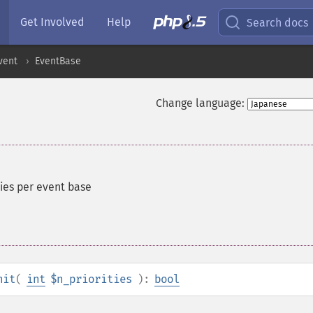
Get Involved
Help
Search docs
vent
EventBase
Change language:
ties per event base
nit
(
int
$n_priorities
):
bool