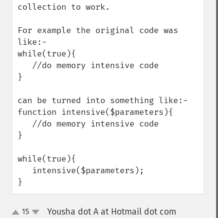
collection to work.

For example the original code was 
like:-

while(true){

   //do memory intensive code

}

can be turned into something like:-

function intensive($parameters){

   //do memory intensive code

}

while(true){

   intensive($parameters);

}
Yousha dot A at Hotmail dot com
15
¶
up