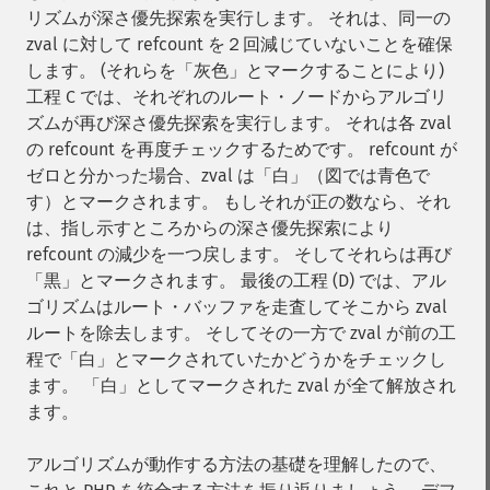
リズムが深さ優先探索を実行します。 それは、同一の
zval に対して refcount を２回減じていないことを確保
します。 (それらを「灰色」とマークすることにより)
工程 C では、それぞれのルート・ノードからアルゴリ
ズムが再び深さ優先探索を実行します。 それは各 zval
の refcount を再度チェックするためです。 refcount が
ゼロと分かった場合、zval は「白」（図では青色で
す）とマークされます。 もしそれが正の数なら、それ
は、指し示すところからの深さ優先探索により
refcount の減少を一つ戻します。 そしてそれらは再び
「黒」とマークされます。 最後の工程 (D) では、アル
ゴリズムはルート・バッファを走査してそこから zval
ルートを除去します。 そしてその一方で zval が前の工
程で「白」とマークされていたかどうかをチェックし
ます。 「白」としてマークされた zval が全て解放され
ます。
アルゴリズムが動作する方法の基礎を理解したので、