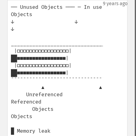
down
9 years ago
── Unused Objects ─── ─ In use 
Objects

↓                    ↓               
↓

_____________________________________

 |□□□□□□□□□□□□□□□□□|
██■■■■■■■■■■■■■■■■|

 |□□□□□□□□□□□□□□□□□|
██■■■■■■■■■■■■■■■■|

¯¯¯¯¯¯¯¯¯¯¯¯¯¯¯¯¯¯¯¯¯¯¯¯¯¯¯¯¯¯¯¯¯¯¯¯¯

          ▲                  ▲

     Unreferenced        
Referenced

       Objects             
Objects

█ Memory leak