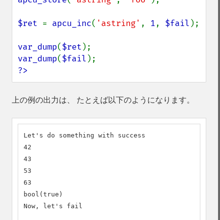
$ret 
= 
apcu_inc
(
'astring'
, 
1
, 
$fail
);

var_dump
(
$ret
var_dump
(
$fail
?>
上の例の出力は、 たとえば以下のようになります。
Let's do something with success

42

43

53

63

bool(true)

Now, let's fail
