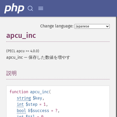
Change language:
apcu_inc
(PECL apcu >= 4.0.0)
apcu_inc
—
保存した数値を増やす
説明
¶
function
apcu_inc
(
string
$key
,
int
$step
= 1
,
bool
&$success
= ?
,
int
$ttl
= 0