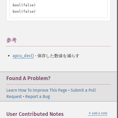
bool(false)

bool(false)
参考
¶
apcu_dec()
- 保存した数値を減らす
Found A Problem?
Learn How To Improve This Page
•
Submit a Pull
Request
•
Report a Bug
＋
User Contributed Notes
add a note