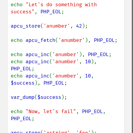
echo 
"Let's do something with 
success"
, 
PHP_EOL
;

apcu_store
(
'anumber'
, 
42
);

echo 
apcu_fetch
(
'anumber'
), 
PHP_EOL
;

echo 
apcu_inc
(
'anumber'
), 
PHP_EOL
;

echo 
apcu_inc
(
'anumber'
, 
10
), 
PHP_EOL
;

echo 
apcu_inc
(
'anumber'
, 
10
, 
$success
), 
PHP_EOL
;

var_dump
(
$success
);

echo 
"Now, let's fail"
, 
PHP_EOL
, 
PHP_EOL
;

apcu_store
(
'astring'
, 
'foo'
);
