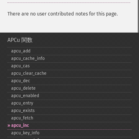
There are no user contributed notes for this page.
APCu 関数
apcu_​add
apcu_​cache_​info
apcu_​cas
apcu_​clear_​cache
apcu_​dec
apcu_​delete
apcu_​enabled
apcu_​entry
apcu_​exists
apcu_​fetch
apcu_​inc
apcu_​key_​info