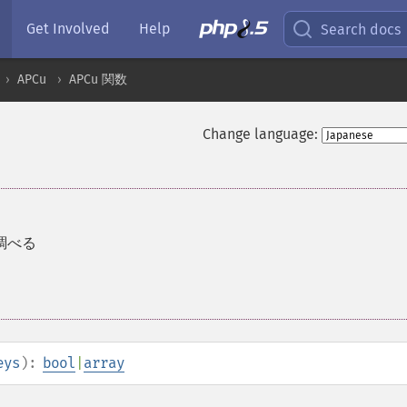
Get Involved
Help
Search docs
APCu
APCu 関数
Change language:
調べる
eys
):
bool
|
array