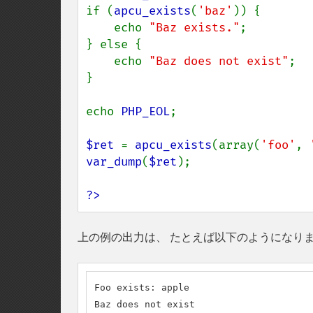
if (
apcu_exists
(
'baz'
)) {

    echo 
"Baz exists."
;

} else {

    echo 
"Baz does not exist"
;

}

echo 
PHP_EOL
;

$ret 
= 
apcu_exists
(array(
'foo'
, 
var_dump
(
$ret
);

?>
上の例の出力は、 たとえば以下のようになり
Foo exists: apple

Baz does not exist
