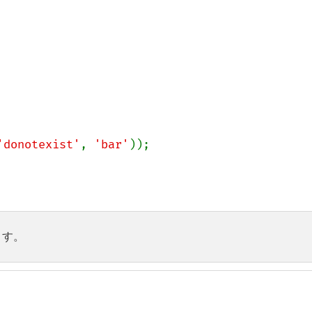
'donotexist'
, 
'bar'
ます。