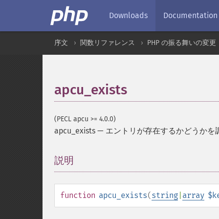
Downloads
Documentation
序文
関数リファレンス
PHP の振る舞いの変更
apcu_exists
(PECL apcu >= 4.0.0)
apcu_exists
—
エントリが存在するかどうかを
説明
¶
function
apcu_exists
(
string
|
array
$k