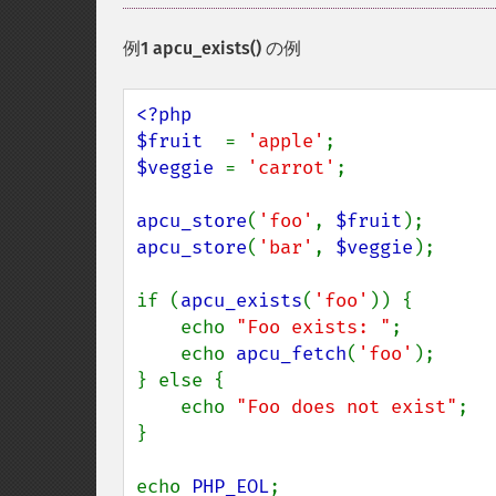
例1
apcu_exists()
の例
<?php

$fruit  
= 
'apple'
$veggie 
= 
'carrot'
;

apcu_store
(
'foo'
, 
$fruit
apcu_store
(
'bar'
, 
$veggie
);

if (
apcu_exists
(
'foo'
)) {

    echo 
"Foo exists: "
;

    echo 
apcu_fetch
(
'foo'
);

} else {

    echo 
"Foo does not exist"
;

}

echo 
PHP_EOL
;
