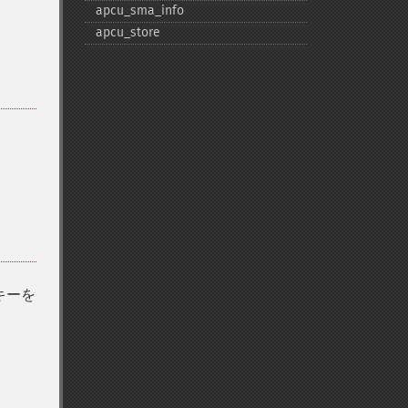
apcu_​sma_​info
apcu_​store
キーを