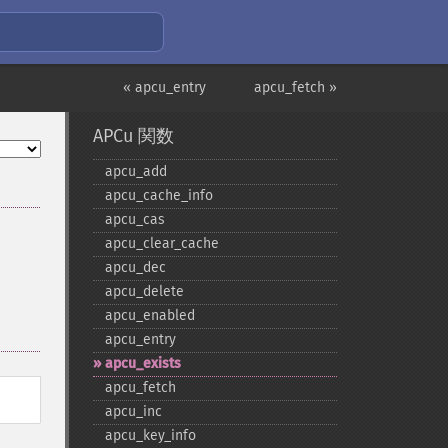
« apcu_entry
apcu_fetch »
APCu 関数
apcu_​add
apcu_​cache_​info
apcu_​cas
apcu_​clear_​cache
apcu_​dec
apcu_​delete
apcu_​enabled
apcu_​entry
apcu_​exists
apcu_​fetch
apcu_​inc
apcu_​key_​info