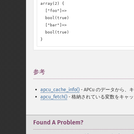
array(2) {

  ["foo"]=>

  bool(true)

  ["bar"]=>

  bool(true)

}
参考
¶
apcu_cache_info()
- APCu のデータから
apcu_fetch()
- 格納されている変数をキャ
Found A Problem?