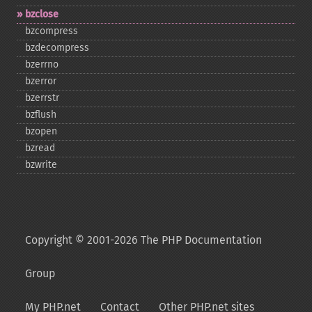
bzclose
bzcompress
bzdecompress
bzerrno
bzerror
bzerrstr
bzflush
bzopen
bzread
bzwrite
Copyright © 2001-2026 The PHP Documentation
Group
My PHP.net
Contact
Other PHP.net sites