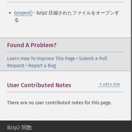
bzopen()
- bzip2 圧縮されたファイルをオープンす
る
Found A Problem?
Learn How To Improve This Page
•
Submit a Pull
Request
•
Report a Bug
＋
User Contributed Notes
add a note
There are no user contributed notes for this page.
Bzip2 関数