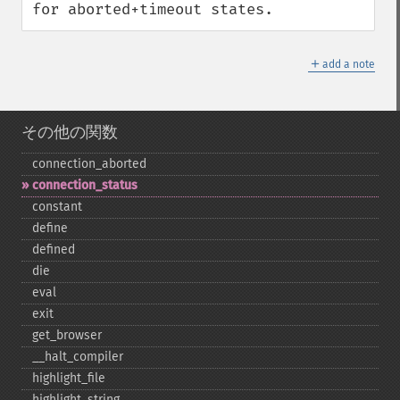
for aborted+timeout states.
＋
add a note
その他の関数
connection_​aborted
connection_​status
constant
define
defined
die
eval
exit
get_​browser
_​_​halt_​compiler
highlight_​file
highlight_​string