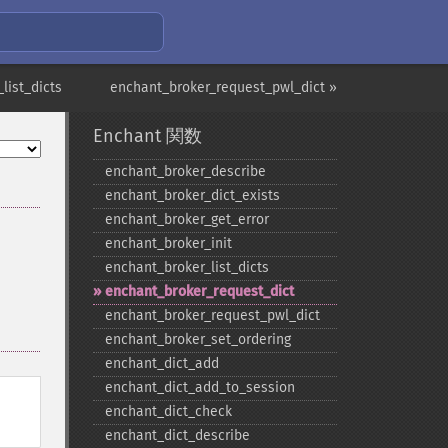
list_dicts
enchant_broker_request_pwl_dict »
Enchant 関数
enchant_​broker_​describe
enchant_​broker_​dict_​exists
enchant_​broker_​get_​error
enchant_​broker_​init
enchant_​broker_​list_​dicts
enchant_​broker_​request_​dict
enchant_​broker_​request_​pwl_​dict
enchant_​broker_​set_​ordering
enchant_​dict_​add
enchant_​dict_​add_​to_​session
enchant_​dict_​check
enchant_​dict_​describe