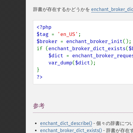
辞書が存在するかどうかを
enchant_broker_dic
<?php

$tag 
= 
'en_US'
$broker 
= 
enchant_broker_init
();

if (
enchant_broker_dict_exists
(
$
$dict 
= 
enchant_broker_reque
var_dump
(
$dict
);

?>
参考
¶
enchant_dict_describe()
- 個々の辞書につ
enchant_broker_dict_exists()
- 辞書が存在