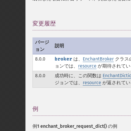
変更履歴
¶
バージ
説明
ョン
8.0.0
broker
は、
EnchantBroker
クラス
ョンでは、
resource
が期待されてい
8.0.0
成功時に、この関数は
EnchantDicti
ジョンでは、
resource
が返されてい
例
¶
例1
enchant_broker_request_dict()
の例