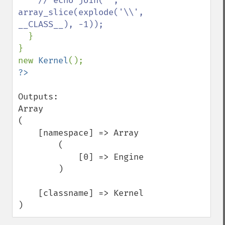
    // echo join('', 
array_slice(explode('\\', 
__CLASS__), -1));

}

}

new 
Kernel
Outputs:

Array

(

    [namespace] => Array

        (

            [0] => Engine

        )

    [classname] => Kernel

)