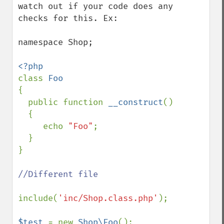
watch out if your code does any 
checks for this. Ex:

namespace Shop;

class 
{

  public function 
__construct
()

  {

     echo 
"Foo"
;

  }

}

//Different file

include(
'inc/Shop.class.php'
); 

$test 
= new 
Shop\Foo
();
