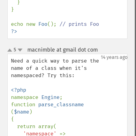
  }

}

echo new 
Foo
(); 
?>
macnimble at gmail dot com
5
¶
up
down
14 years ago
Need a quick way to parse the 
name of a class when it's 
namespaced? Try this:

namespace 
Engine
;

function 
parse_classname 
(
$name
)

{

  return array(

'namespace' 
=> 