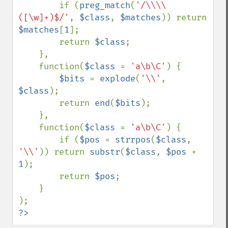
        if (
preg_match
(
'/\\\\
([\w]+)$/'
, 
$class
, 
$matches
)) return 
$matches
[
1
];

        return 
$class
;

    },

    function(
$class 
= 
'a\b\C'
) {

$bits 
= 
explode
(
'\\'
, 
$class
);

        return 
end
(
$bits
);

    },

    function(
$class 
= 
'a\b\C'
) {

        if (
$pos 
= 
strrpos
(
$class
, 
'\\'
)) return 
substr
(
$class
, 
$pos 
+ 
1
);

        return 
$pos
;

    }

?>