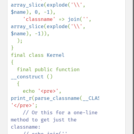
array_slice
(
explode
(
'\\'
, 
$name
), 
0
, -
1
),

'classname' 
=> 
join
(
''
, 
array_slice
(
explode
(
'\\'
, 
$name
), -
1
)),

  );

}

final class 
{

  final public function 
__construct 
()

  {

    echo 
'<pre>'
, 
print_r
(
parse_classname
(
__CLASS__
),
1
), 
'</pre>'
;

// Or this for a one-line 
method to get just the 
classname:
