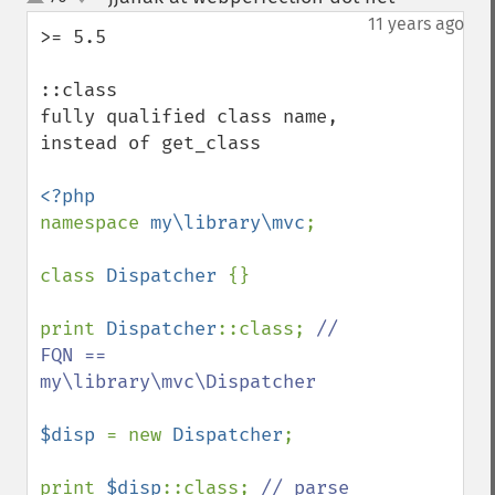
up
down
11 years ago
>= 5.5

::class

fully qualified class name, 
instead of get_class

namespace 
my\library\mvc
;

class 
Dispatcher 
{}

print 
Dispatcher
::class; 
// 
FQN == 
my\library\mvc\Dispatcher

$disp 
= new 
Dispatcher
;

print 
$disp
::class; 
// parse 