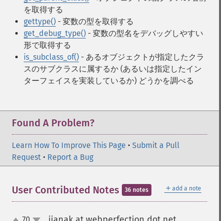
を取得する
gettype()
- 変数の型を取得する
get_debug_type()
- 変数の型名をデバッグしやすい
形で取得する
is_subclass_of()
- あるオブジェクトが指定したクラ
スのサブクラスに属するか (あるいは指定したイン
ターフェイスを実装しているか) どうかを調べる
Found A Problem?
Learn How To Improve This Page
•
Submit a Pull
Request
•
Report a Bug
＋
User Contributed Notes
add a note
36 notes
jjanak at webperfection dot net
70
¶