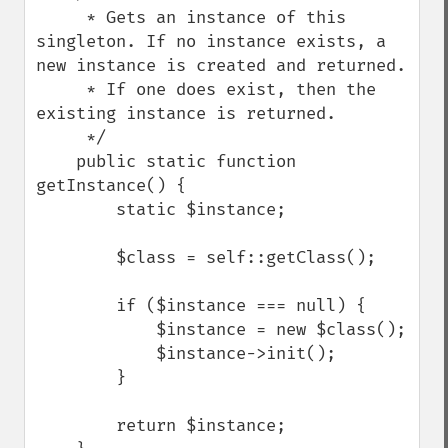
     * Gets an instance of this 
singleton. If no instance exists, a 
new instance is created and returned.

     * If one does exist, then the 
existing instance is returned.

     */

    public static function 
getInstance() {

        static $instance;

        $class = self::getClass();

        if ($instance === null) {

            $instance = new $class();

            $instance->init();

        }

        return $instance;
