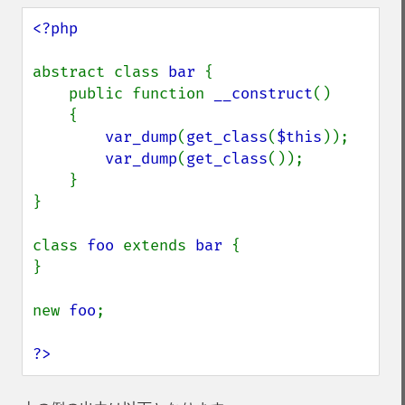
<?php

abstract class 
bar 
{

    public function 
__construct
()

    {

var_dump
(
get_class
(
$this
));

var_dump
(
get_class
());

    }

}

class 
foo 
extends 
bar 
{

}

new 
foo
;

?>