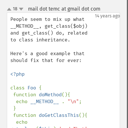
mail dot temc at gmail dot com
18
¶
up
down
14 years ago
People seem to mix up what 
__METHOD__, get_class($obj) 
and get_class() do, related 
to class inheritance.

Here's a good example that 
should fix that for ever:

<?php

class 
Foo 
{

 function 
doMethod
(){

  echo 
__METHOD__ 
. 
"\n"
;

 }

 function 
doGetClassThis
(){

  echo 