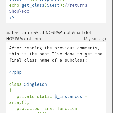
echo 
get_class
(
$test
);
//returns 
?>
andregs at NOSPAM dot gmail dot
1
up
down
NOSPAM dot com
18 years ago
¶
After reading the previous comments, 
this is the best I've done to get the 
final class name of a subclass:

<?php

class 
{

   private static 
$_instances 
= 
array();

   protected final function 