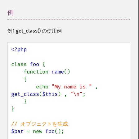
例
¶
例1
get_class()
の使用例
<?php

class 
foo 
{

    function 
name
()

    {

        echo 
"My name is " 
, 
get_class
(
$this
) , 
"\n"
;

    }

}

$bar 
= new 
foo
();
