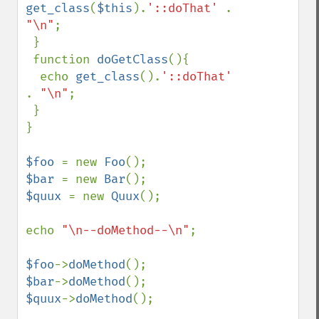
get_class
(
$this
).
'::doThat' 
. 
"\n"
;

 }

 function 
doGetClass
(){

  echo 
get_class
().
'::doThat' 
. 
"\n"
;

 }

}

$foo 
= new 
Foo
$bar 
= new 
Bar
$quux 
= new 
Quux
();

echo 
"\n--doMethod--\n"
;

$foo
->
doMethod
$bar
->
doMethod
$quux
->
doMethod
();
