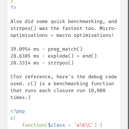
Also did some quick benchmarking, and 
strrpos() was the fastest too. Micro-
optimisations = macro optimisations!

39.0954 ms - preg_match()

28.6305 ms - explode() + end()

20.3314 ms - strrpos()

(For reference, here's the debug code 
used. c() is a benchmarking function 
that runs each closure run 10,000 
times.)

<?php

c
(

    function(
$class 
= 
'a\b\C'
) {
