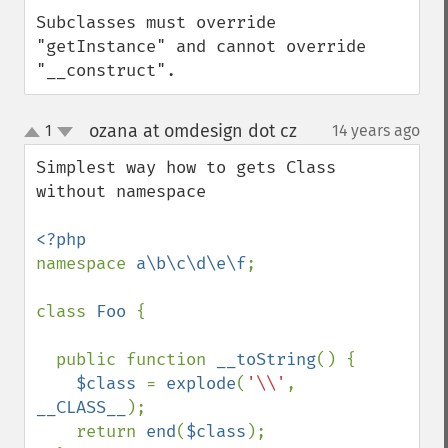
Subclasses must override 
"getInstance" and cannot override 
"__construct".
ozana at omdesign dot cz
1
14 years ago
¶
up
down
Simplest way how to gets Class 
without namespace

namespace 
a\b\c\d\e\f
;

class 
Foo 
{

  public function 
__toString
() {

$class 
= 
explode
(
'\\'
, 
__CLASS__
);

    return 
end
(
$class
);
