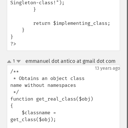
Singleton-class!");

        }

        return $implementing_class;

    }

}

?>
emmanuel dot antico at gmail dot com
1
¶
up
down
13 years ago
/**

 * Obtains an object class 
name without namespaces

 */

function get_real_class($obj) 
{

    $classname = 
get_class($obj);
