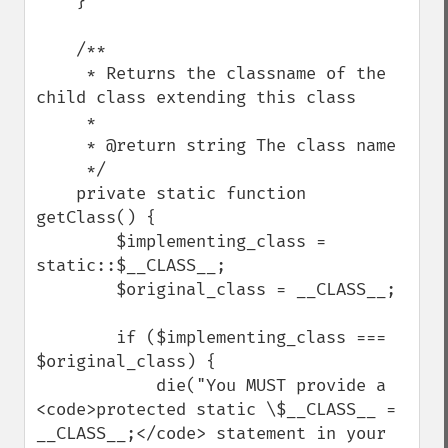
    }

    /**

     * Returns the classname of the 
child class extending this class

     *

     * @return string The class name

     */

    private static function 
getClass() {

        $implementing_class = 
static::$__CLASS__;

        $original_class = __CLASS__;

        if ($implementing_class === 
$original_class) {

            die("You MUST provide a 
<code>protected static \$__CLASS__ = 
__CLASS__;</code> statement in your 