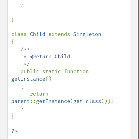
   }

}

class 
Child 
extends 
{

/**

    * @return Child

    */

public static function 
getInstance
()

   {

      return 
parent
::
getInstance
(
get_class
());

   }

}
