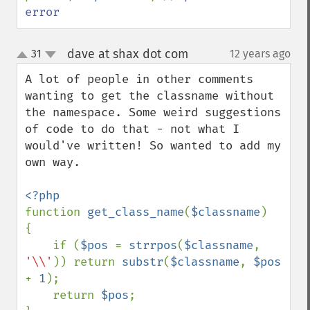
error
dave at shax dot com
31
12 years ago
¶
up
down
A lot of people in other comments 
wanting to get the classname without 
the namespace. Some weird suggestions 
of code to do that - not what I 
would've written! So wanted to add my 
own way.

function 
get_class_name
(
$classname
)

{

    if (
$pos 
= 
strrpos
(
$classname
, 
'\\'
)) return 
substr
(
$classname
, 
$pos 
+ 
1
);

    return 
$pos
;
