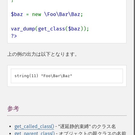
$baz 
= new 
\Foo\Bar\Baz
;

var_dump
(
get_class
(
$baz
?>
上の例の出力は以下となります。
string(11) "Foo\Bar\Baz"
参考
¶
get_called_class()
- "遅延静的束縛" のクラス名
get_parent_class()
- オブジェクトの親クラスの名前