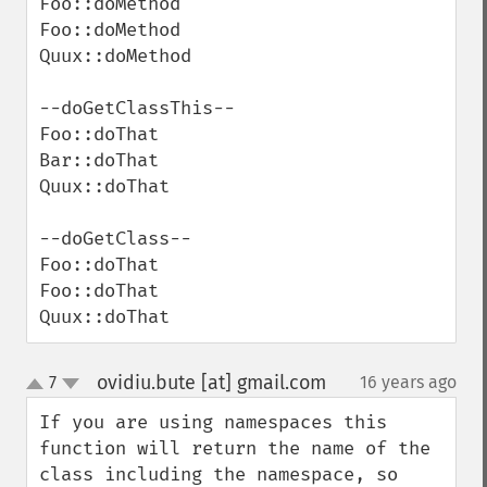
Foo::doMethod

Foo::doMethod

Quux::doMethod

--doGetClassThis--

Foo::doThat

Bar::doThat

Quux::doThat

--doGetClass--

Foo::doThat

Foo::doThat

Quux::doThat
ovidiu.bute [at] gmail.com
7
16 years ago
¶
up
down
If you are using namespaces this 
function will return the name of the 
class including the namespace, so 