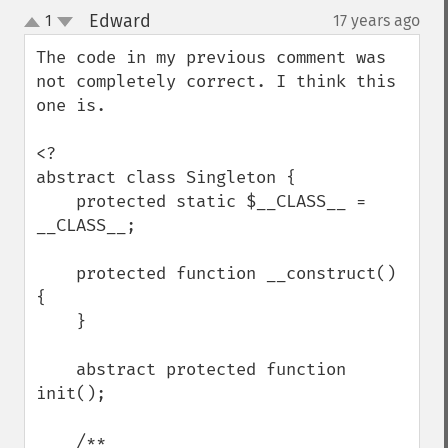
Edward
1
17 years ago
¶
up
down
The code in my previous comment was 
not completely correct. I think this 
one is. 

<?

abstract class Singleton {

    protected static $__CLASS__ = 
__CLASS__;

    protected function __construct() 
{

    }

    abstract protected function 
init();

    /**
