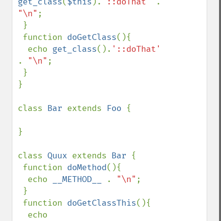
get_class
(
$this
).
'::doThat' 
. 
"\n"
;

 }

 function 
doGetClass
(){

  echo 
get_class
().
'::doThat' 
. 
"\n"
;

 }

}

class 
Bar 
extends 
Foo 
{

}

class 
Quux 
extends 
Bar 
{

 function 
doMethod
(){

  echo 
__METHOD__ 
. 
"\n"
;

 }

 function 
doGetClassThis
(){

  echo 