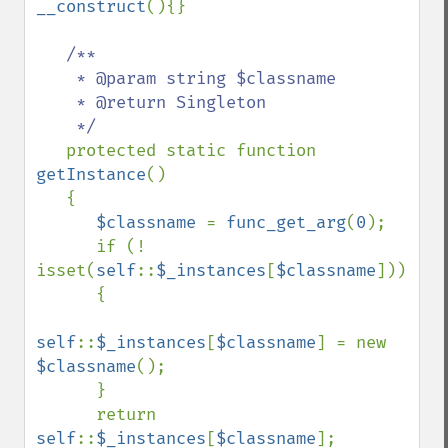
__construct
(){}

/**

    * @param string $classname

    * @return Singleton

    */

protected static function 
getInstance
()

   {

$classname 
= 
func_get_arg
(
0
);

      if (! 
isset(
self
::
$_instances
[
$classname
]))

      {

self
::
$_instances
[
$classname
] = new 
$classname
();

      }

      return 
self
::
$_instances
[
$classname
];
