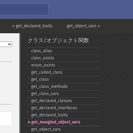
« get_declared_traits
get_object_vars »
クラス/オブジェクト関数
class_​alias
class_​exists
enum_​exists
get_​called_​class
get_​class
get_​class_​methods
get_​class_​vars
get_​declared_​classes
get_​declared_​interfaces
get_​declared_​traits
get_​mangled_​object_​vars
get_​object_​vars