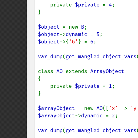
    private 
$private 
= 
4
;

}

$object 
= new 
B
$object
->
dynamic 
= 
5
$object
->{
'6'
} = 
6
;

var_dump
(
get_mangled_object_vars
class 
AO 
extends 
{

    private 
$private 
= 
1
;

}

$arrayObject 
= new 
AO
([
'x' 
=> 
'y
$arrayObject
->
dynamic 
= 
2
;

var_dump
(
get_mangled_object_vars