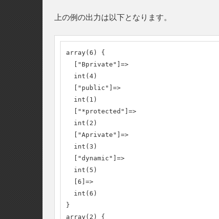
上の例の出力は以下となります。
array(6) {

  ["Bprivate"]=>

  int(4)

  ["public"]=>

  int(1)

  ["*protected"]=>

  int(2)

  ["Aprivate"]=>

  int(3)

  ["dynamic"]=>

  int(5)

  [6]=>

  int(6)

}

array(2) {
