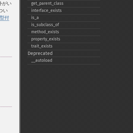
外がい
get_​parent_​class
つい
interface_​exists
型付
is_​a
is_​subclass_​of
method_​exists
property_​exists
trait_​exists
Deprecated
_​_​autoload