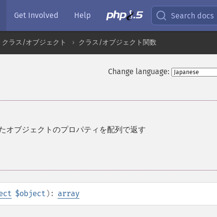
Get Involved
Help
Search docs
クラス/オブジェクト
クラス/オブジェクト関数
Change language:
たオブジェクトのプロパティを配列で返す
ect
$object
):
array