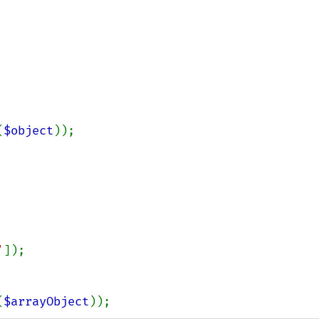
(
$object
));

'
(
$arrayObject
));