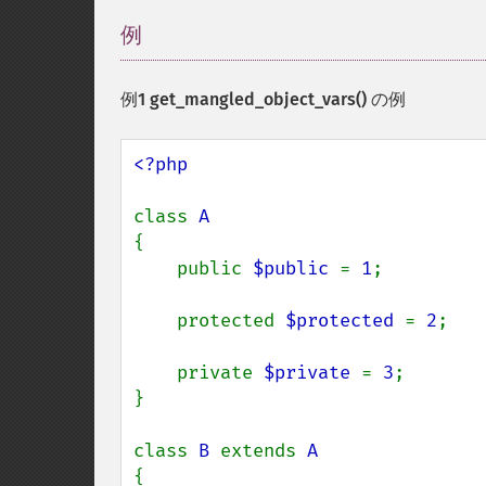
例
¶
例1
get_mangled_object_vars()
の例
<?php

class 
{

    public 
$public 
= 
1
;

    protected 
$protected 
= 
2
;

    private 
$private 
= 
3
;

}

class 
B 
extends 
{
