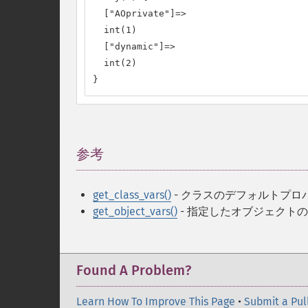
  ["AOprivate"]=>

  int(1)

  ["dynamic"]=>

  int(2)

}
参考
¶
get_class_vars()
- クラスのデフォルトプロ
get_object_vars()
- 指定したオブジェクト
Found A Problem?
Learn How To Improve This Page
•
Submit a Pul