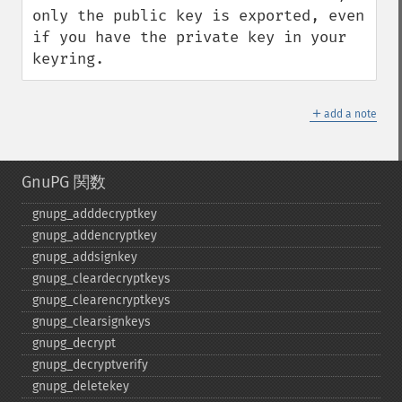
only the public key is exported, even 
if you have the private key in your 
keyring.
＋
add a note
GnuPG 関数
gnupg_​adddecryptkey
gnupg_​addencryptkey
gnupg_​addsignkey
gnupg_​cleardecryptkeys
gnupg_​clearencryptkeys
gnupg_​clearsignkeys
gnupg_​decrypt
gnupg_​decryptverify
gnupg_​deletekey