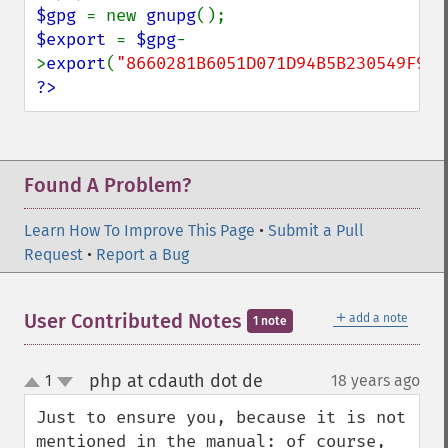
$gpg 
= new 
gnupg
$export 
= 
$gpg
-
>
export
(
"8660281B6051D071D94B5B230549F9DC
?>
Found A Problem?
Learn How To Improve This Page
•
Submit a Pull
Request
•
Report a Bug
＋
User Contributed Notes
add a note
1 note
php at cdauth dot de
1
18 years ago
¶
up
down
Just to ensure you, because it is not 
mentioned in the manual: of course, 