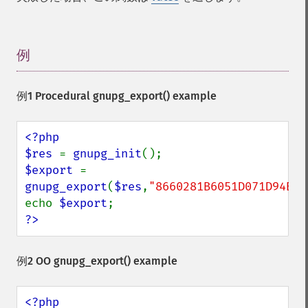
例
¶
例1 Procedural
gnupg_export()
example
<?php

$res 
= 
gnupg_init
$export 
= 
gnupg_export
(
$res
,
"8660281B6051D071D94B5B
echo 
$export
?>
例2 OO
gnupg_export()
example
<?php
