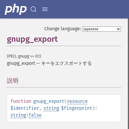
Change language:
gnupg_export
(PECL gnupg >= 0.1)
gnupg_export
—
キーをエクスポートする
説明
¶
function
gnupg_export
(
resource
$identifier
,
string
$fingerprint
):
string
|
false