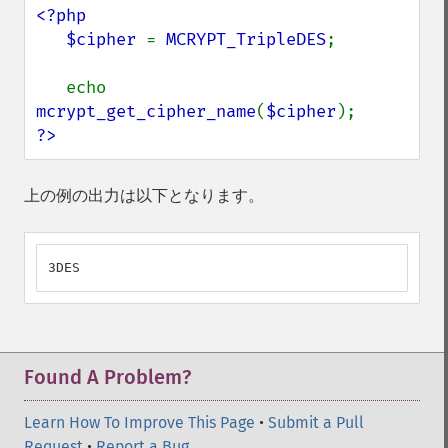
<?php

   $cipher 
= 
MCRYPT_TripleDES
;

   echo 
mcrypt_get_cipher_name
(
$cipher
?>
上の例の出力は以下となります。
3DES
Found A Problem?
Learn How To Improve This Page
•
Submit a Pull
Request
•
Report a Bug