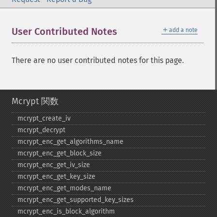
＋
User Contributed Notes
add a note
There are no user contributed notes for this page.
Mcrypt 関数
mcrypt_​create_​iv
mcrypt_​decrypt
mcrypt_​enc_​get_​algorithms_​name
mcrypt_​enc_​get_​block_​size
mcrypt_​enc_​get_​iv_​size
mcrypt_​enc_​get_​key_​size
mcrypt_​enc_​get_​modes_​name
mcrypt_​enc_​get_​supported_​key_​sizes
mcrypt_​enc_​is_​block_​algorithm