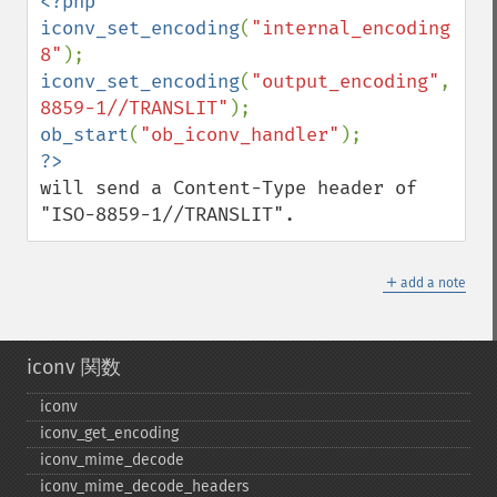
<?php

iconv_set_encoding
(
"internal_encoding"
,
"U
8"
iconv_set_encoding
(
"output_encoding"
,
"ISO
8859-1//TRANSLIT"
ob_start
(
"ob_iconv_handler"
will send a Content-Type header of 
"ISO-8859-1//TRANSLIT".
＋
add a note
iconv 関数
iconv
iconv_​get_​encoding
iconv_​mime_​decode
iconv_​mime_​decode_​headers