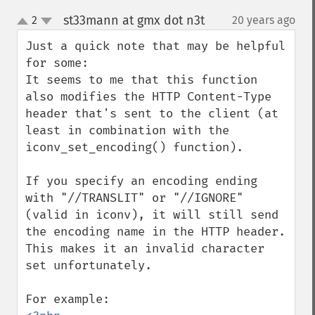
st33mann at gmx dot n3t
2
20 years ago
¶
up
down
Just a quick note that may be helpful 
for some:

It seems to me that this function 
also modifies the HTTP Content-Type 
header that's sent to the client (at 
least in combination with the 
iconv_set_encoding() function).

If you specify an encoding ending 
with "//TRANSLIT" or "//IGNORE" 
(valid in iconv), it will still send 
the encoding name in the HTTP header. 
This makes it an invalid character 
set unfortunately.
