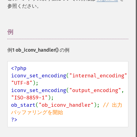
参照ください。
例
¶
例1
ob_iconv_handler()
の例
<?php

iconv_set_encoding
(
"internal_encoding"
, 
"UTF-8"
iconv_set_encoding
(
"output_encoding"
, 
"ISO-8859-1"
ob_start
(
"ob_iconv_handler"
); 
// 出力
?>