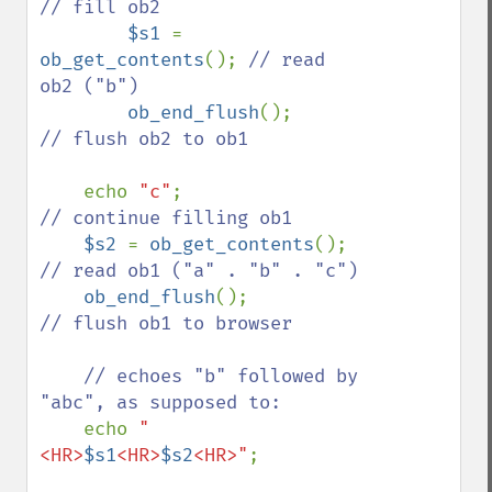
// fill ob2

$s1 
= 
ob_get_contents
(); 
// read 
ob2 ("b")

ob_end_flush
();          
// flush ob2 to ob1

echo 
"c"
;                
// continue filling ob1

$s2 
= 
ob_get_contents
(); 
// read ob1 ("a" . "b" . "c")

ob_end_flush
();          
// flush ob1 to browser

    // echoes "b" followed by 
"abc", as supposed to:

echo 
"
<HR>
$s1
<HR>
$s2
<HR>"
;
