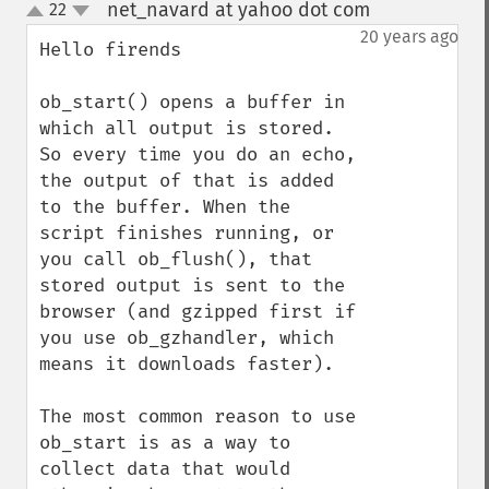
net_navard at yahoo dot com
22
¶
up
down
20 years ago
Hello firends

ob_start() opens a buffer in 
which all output is stored. 
So every time you do an echo, 
the output of that is added 
to the buffer. When the 
script finishes running, or 
you call ob_flush(), that 
stored output is sent to the 
browser (and gzipped first if 
you use ob_gzhandler, which 
means it downloads faster). 

The most common reason to use 
ob_start is as a way to 
collect data that would 