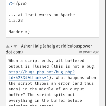
?>
</pre>

... at least works on Apache 
1.3.28

Nandor =)
Asher Haig (ahaig at ridiculouspower
7
up
down
dot com)
18 years ago
¶
When a script ends, all buffered 
output is flushed (this is not a bug: 
http://bugs.php.net/bug.php?
id=42334&thanks=4
). What happens when 
the script throws an error (and thus 
ends) in the middle of an output 
buffer? The script spits out 
everything in the buffer before 