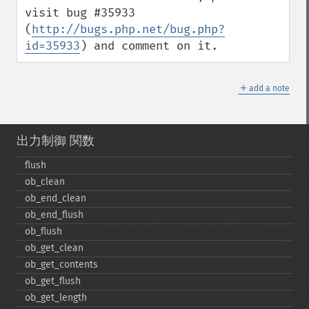
visit bug #35933 
(
http://bugs.php.net/bug.php?
id=35933
) and comment on it.
＋
add a note
出力制御 関数
flush
ob_​clean
ob_​end_​clean
ob_​end_​flush
ob_​flush
ob_​get_​clean
ob_​get_​contents
ob_​get_​flush
ob_​get_​length