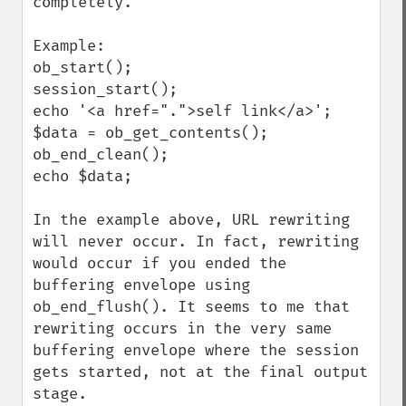
completely.

Example:

ob_start();

session_start();

echo '<a href=".">self link</a>';

$data = ob_get_contents();

ob_end_clean();

echo $data;

In the example above, URL rewriting 
will never occur. In fact, rewriting 
would occur if you ended the 
buffering envelope using 
ob_end_flush(). It seems to me that 
rewriting occurs in the very same 
buffering envelope where the session 
gets started, not at the final output 
stage.
