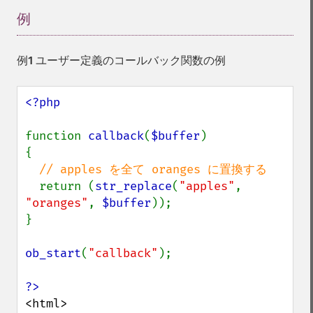
例
¶
例1 ユーザー定義のコールバック関数の例
<?php

function 
callback
(
$buffer
)

{

// apples を全て oranges に置換する

return (
str_replace
(
"apples"
, 
"oranges"
, 
$buffer
));

}

ob_start
(
"callback"
);

<html>
