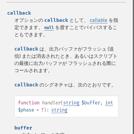
callback
オプションの
callback
として、
callable
を指
定できます。
を渡すことでバイパスするこ
null
ともできます。
callback
は、出力バッファがフラッシュ (送
信) または消去されたとき、あるいはスクリプト
の最後に出力バッファが フラッシュされる際に
コールされます。
callback
のシグネチャは、次のとおりです。
function
handler
(
string
$buffer
,
int
$phase
= ?
):
string
buffer