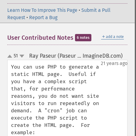
Learn How To Improve This Page
•
Submit a Pull
Request
•
Report a Bug
＋
User Contributed Notes
add a note
6 notes
Ray Paseur (Paseur ... ImagineDB.com)
51
¶
up
down
21 years ago
You can use PHP to generate a 
static HTML page.  Useful if 
you have a complex script 
that, for performance 
reasons, you do not want site 
visitors to run repeatedly on 
demand.  A "cron" job can 
execute the PHP script to 
create the HTML page.  For 
example:
