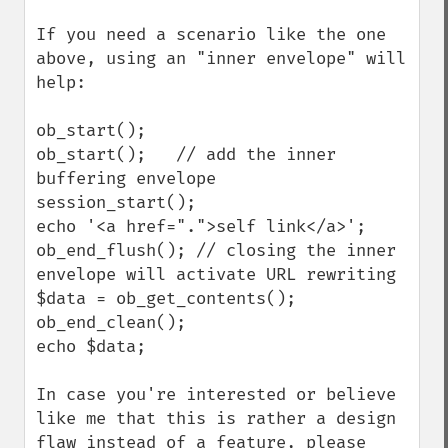
If you need a scenario like the one 
above, using an "inner envelope" will 
help:

ob_start();

ob_start();   // add the inner 
buffering envelope

session_start();

echo '<a href=".">self link</a>';

ob_end_flush(); // closing the inner 
envelope will activate URL rewriting

$data = ob_get_contents();

ob_end_clean();

echo $data;

In case you're interested or believe 
like me that this is rather a design 
flaw instead of a feature, please 