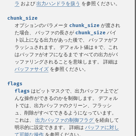
ラ
および
出力ハンドラを扱う
を参照ください。
chunk_size
オプションのパラメータ
chunk_size
が渡され
た場合、 バッファの長さが
chunk_size
バイ
ト以上になる出力があった後で、 バッファがフ
ラッシュされます。 デフォルト値は
で、これ
0
はバッファがオフになるまで すべての出力がバ
ッファリングされることを意味します。 詳細は
バッファサイズ
を参照ください。
flags
flags
はビットマスクで、出力バッファ上でど
んな操作ができるのかを制御します。 デフォル
トでは、出力バッファのクリーン、フラッシ
ュ、削除がすべてできるようになっています。
これは、
出力バッファの制御フラグ
を経由して
明示的に設定できます。 詳細は
バッファに対し
て可能な操作
を参照ください。