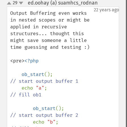
ed.oohay (a) suamhcs_rodnan
29
¶
up
down
22 years ago
Output Buffering even works 
in nested scopes or might be 
applied in recursive 
structures... thought this 
might save someone a little 
time guessing and testing :)

<pre>
<?php

    ob_start
();              
// start output buffer 1

echo 
"a"
;                
// fill ob1

ob_start
();              
// start output buffer 2

echo 
"b"
;                