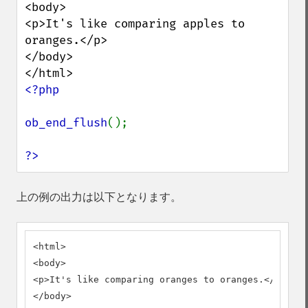
<body>

<p>It's like comparing apples to 
oranges.</p>

</body>

<?php

ob_end_flush
();

?>
上の例の出力は以下となります。
<html>

<body>

<p>It's like comparing oranges to oranges.</p>

</body>
