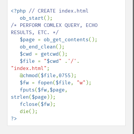
<?php 
// CREATE index.html

ob_start
/* PERFORM COMLEX QUERY, ECHO 
RESULTS, ETC. */

$page 
= 
ob_get_contents
();

ob_end_clean
();

$cwd 
= 
getcwd
();

$file 
= 
"
$cwd
" 
.
'/'
. 
"index.html"
;

   @
chmod
(
$file
,
0755
);

$fw 
= 
fopen
(
$file
, 
"w"
);

fputs
(
$fw
,
$page
, 
strlen
(
$page
));

fclose
(
$fw
);

?>