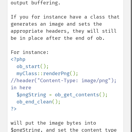
output buffering.

If you for instance have a class that 
generates an image and sets the 
appropriate headers, they will still 
be in place after the end of ob.

<?php

  ob_start
();

myClass
::
renderPng
(); 
//header("Content-Type: image/png"); 
in here

$pngString 
= 
ob_get_contents
();

ob_end_clean
will put the image bytes into 
$pngString, and set the content type 