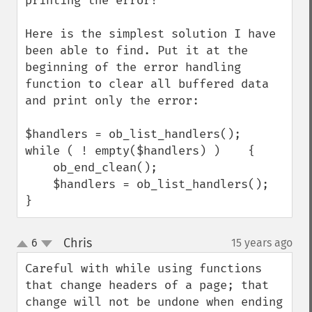
printing the error!

Here is the simplest solution I have 
been able to find. Put it at the 
beginning of the error handling 
function to clear all buffered data 
and print only the error:

$handlers = ob_list_handlers();

while ( ! empty($handlers) )    {

    ob_end_clean();

    $handlers = ob_list_handlers();

}
Chris
6
15 years ago
¶
up
down
Careful with while using functions 
that change headers of a page; that 
change will not be undone when ending 