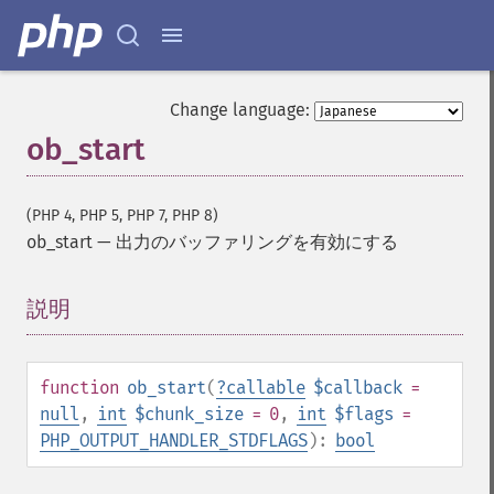
Change language:
ob_start
(PHP 4, PHP 5, PHP 7, PHP 8)
ob_start
—
出力のバッファリングを有効にする
説明
¶
function
ob_start
(
?
callable
$callback
=
null
,
int
$chunk_size
= 0
,
int
$flags
=
PHP_OUTPUT_HANDLER_STDFLAGS
):
bool