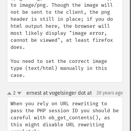
to image/png. Though the image will 
not be sent to the client, the png 
header is still in place; if you do 
html output here, the browser will 
most likely display "image error, 
cannot be viewed", at least firefox 
does.

You need to set the correct image 
type (text/html) manually in this 
case.
ernest at vogelsinger dot at
2
20 years ago
¶
up
down
When you rely on URL rewriting to 
pass the PHP session ID you should be 
careful with ob_get_contents(), as 
this might disable URL rewriting 