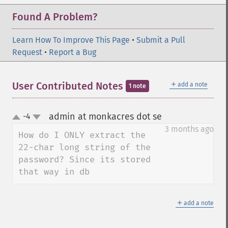
Found A Problem?
Learn How To Improve This Page
•
Submit a Pull
Request
•
Report a Bug
＋
User Contributed Notes
add a note
1 note
admin at monkacres dot se
-4
¶
up
down
3 months ago
How do I ONLY extract the 
22-char long string of the 
password? Since its stored 
that way in db
＋
add a note