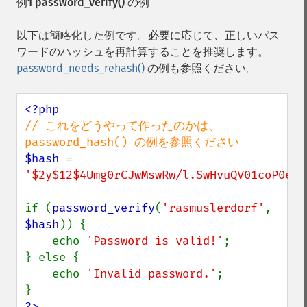
例1
password_verify()
の例
以下は簡略化した例です。必要に応じて、正しいパス
ワードのハッシュを再計算することを推奨します。
password_needs_rehash()
の例も参照ください。
// これをどうやって作ったのかは、
$hash 
= 
'$2y$12$4Umg0rCJwMswRw/l.SwHvuQV01coP0eWm
if (
password_verify
(
'rasmuslerdorf'
, 
$hash
)) {

    echo 
'Password is valid!'
;

} else {

    echo 
'Invalid password.'
;

?>