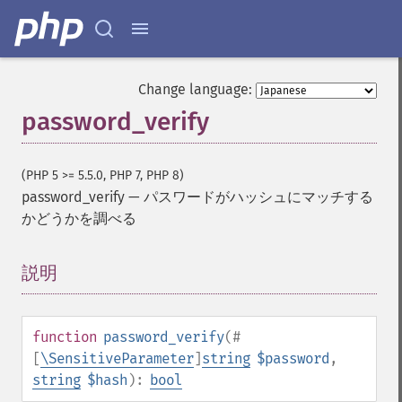
Change language:
password_verify
(PHP 5 >= 5.5.0, PHP 7, PHP 8)
password_verify
—
パスワードがハッシュにマッチする
かどうかを調べる
説明
¶
function
password_verify
(
#
[
\SensitiveParameter
]
string
$password
,
string
$hash
):
bool