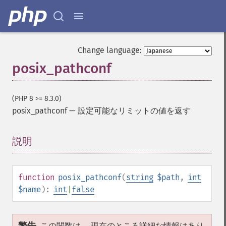
Change language:
posix_pathconf
(PHP 8 >= 8.3.0)
posix_pathconf
—
設定可能なリミットの値を返す
説明
¶
function
posix_pathconf
(
string
$path
,
int
$name
):
int
|
false
この関数は、 現在のところ詳細な情報はあり