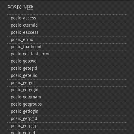
POSIX 関数
posix_​access
posix_​ctermid
posix_​eaccess
posix_​errno
posix_​fpathconf
posix_​get_​last_​error
posix_​getcwd
posix_​getegid
posix_​geteuid
posix_​getgid
posix_​getgrgid
posix_​getgrnam
posix_​getgroups
posix_​getlogin
posix_​getpgid
posix_​getpgrp
posix_​getpid