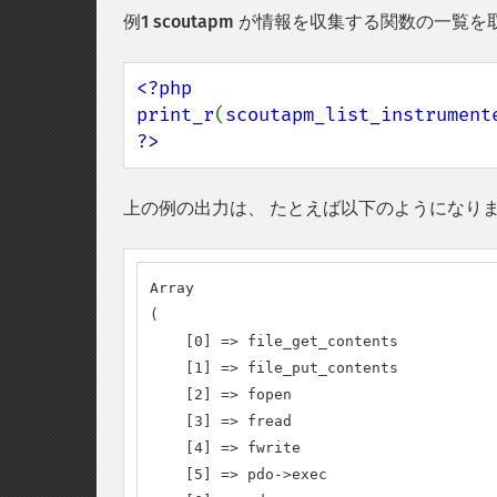
例1 scoutapm が情報を収集する関数の一覧
<?php

print_r
(
scoutapm_list_instrument
?>
上の例の出力は、 たとえば以下のようになり
Array

(

    [0] => file_get_contents

    [1] => file_put_contents

    [2] => fopen

    [3] => fread

    [4] => fwrite

    [5] => pdo->exec
