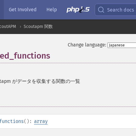
Get Involved
Help
Search docs
coutAPM
Scoutapm 関数
Change language:
ed_functions
outapm がデータを収集する関数の一覧
functions
():
array