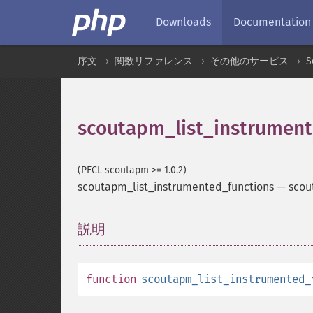
Downloads
Documentation
序文
関数リファレンス
その他のサービス
S
scoutapm_list_instrument
(PECL scoutapm >= 1.0.2)
scoutapm_list_instrumented_functions
—
sc
説明
¶
function
scoutapm_list_instrumented_