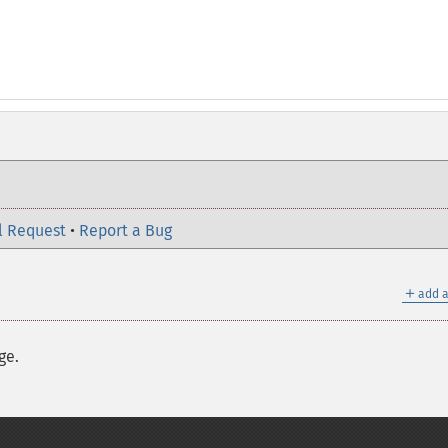
l Request
•
Report a Bug
＋
add a
ge.