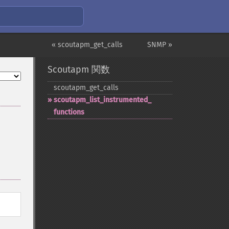
« scoutapm_get_calls
SNMP »
Scoutapm 関数
scoutapm_​get_​calls
scoutapm_​list_​instrumented_​
functions