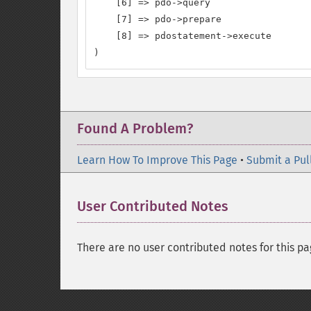
    [6] => pdo->query

    [7] => pdo->prepare

    [8] => pdostatement->execute

)
Found A Problem?
Learn How To Improve This Page
•
Submit a Pul
User Contributed Notes
There are no user contributed notes for this pa