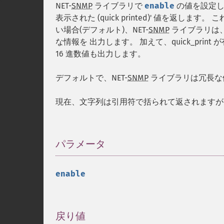
NET-
SNMP
ライブラリで
enable
の値を設定しま
表示された (quick printed)' 値を返
い場合(デフォルト)、NET-
SNMP
ライブラリは、 
な情報を 出力します。 加えて、quick_pri
16 進数値も出力します。
デフォルトで、NET-
SNMP
ライブラリは冗長な値を
現在、文字列は引用符で括られて返されますが
パラメータ
¶
enable
戻り値
¶