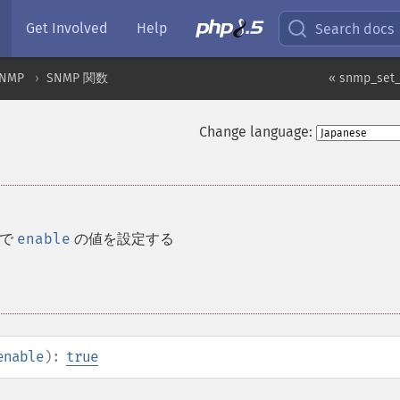
Get Involved
Help
Search docs
NMP
SNMP 関数
« snmp_set_
Change language:
リで
enable
の値を設定する
enable
):
true