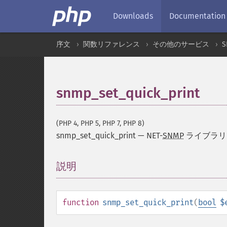
Downloads
Documentation
序文
関数リファレンス
その他のサービス
S
snmp_set_quick_print
(PHP 4, PHP 5, PHP 7, PHP 8)
snmp_set_quick_print
—
NET-
SNMP
ライブラ
説明
¶
function
snmp_set_quick_print
(
bool
$