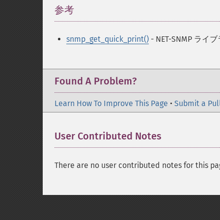
参考
¶
snmp_get_quick_print()
- NET-SNMP ライ
Found A Problem?
Learn How To Improve This Page
•
Submit a Pul
User Contributed Notes
There are no user contributed notes for this pa