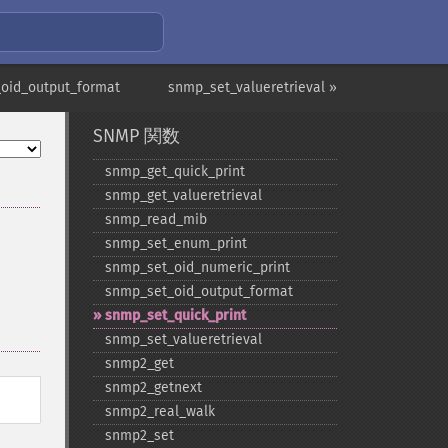
oid_output_format
snmp_set_valueretrieval »
SNMP 関数
snmp_​get_​quick_​print
snmp_​get_​valueretrieval
snmp_​read_​mib
snmp_​set_​enum_​print
snmp_​set_​oid_​numeric_​print
snmp_​set_​oid_​output_​format
snmp_​set_​quick_​print
snmp_​set_​valueretrieval
snmp2_​get
snmp2_​getnext
snmp2_​real_​walk
snmp2_​set