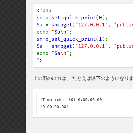
<?php

snmp_set_quick_print
(
0
$a 
= 
snmpget
(
"127.0.0.1"
, 
"publi
echo 
"
$a
\n"
snmp_set_quick_print
(
1
$a 
= 
snmpget
(
"127.0.0.1"
, 
"publi
echo 
"
$a
\n"
?>
上の例の出力は、 たとえば以下のようになり
'Timeticks: (0) 0:00:00.00'

'0:00:00.00'