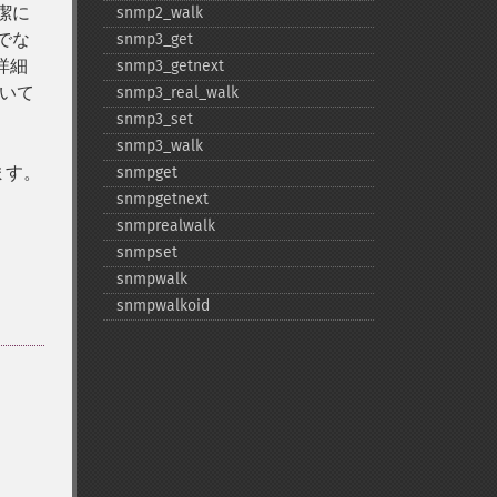
潔に
snmp2_​walk
でな
snmp3_​get
詳細
snmp3_​getnext
ついて
snmp3_​real_​walk
snmp3_​set
snmp3_​walk
ます。
snmpget
snmpgetnext
snmprealwalk
snmpset
snmpwalk
snmpwalkoid