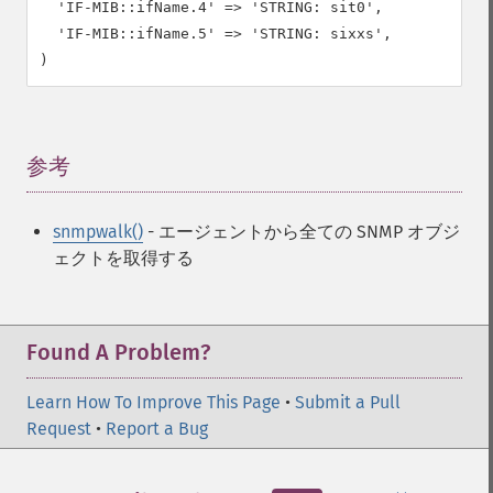
  'IF-MIB::ifName.4' => 'STRING: sit0',

  'IF-MIB::ifName.5' => 'STRING: sixxs',

)
参考
¶
snmpwalk()
- エージェントから全ての SNMP オブジ
ェクトを取得する
Found A Problem?
Learn How To Improve This Page
•
Submit a Pull
Request
•
Report a Bug