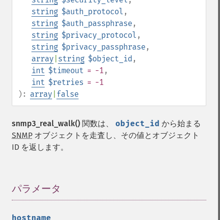
string
$auth_protocol
,
string
$auth_passphrase
,
string
$privacy_protocol
,
string
$privacy_passphrase
,
array
|
string
$object_id
,
int
$timeout
= -1
,
int
$retries
= -1
):
array
|
false
snmp3_real_walk()
関数は、
object_id
から始まる
SNMP
オブジェクトを走査し、その値とオブジェクト
ID を返します。
パラメータ
¶
hostname