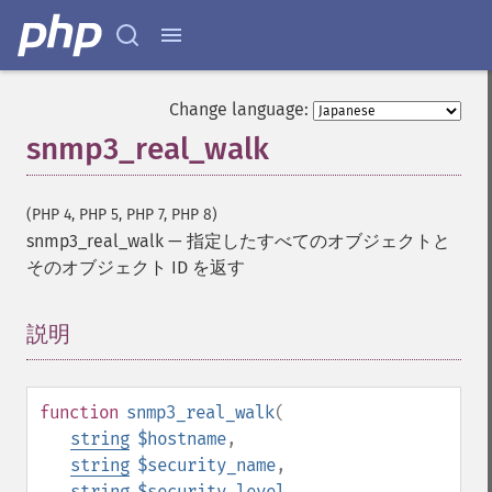
Change language:
snmp3_real_walk
(PHP 4, PHP 5, PHP 7, PHP 8)
snmp3_real_walk
—
指定したすべてのオブジェクトと
そのオブジェクト ID を返す
説明
¶
function
snmp3_real_walk
(
string
$hostname
,
string
$security_name
,
string
$security_level
,