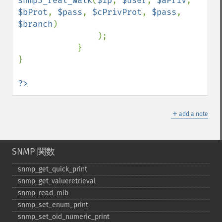
snmp3_real_walk
(
$ip
, 
$user
, 
$aPriv
, 
$bProt
, 
$pass
, 
$cPrivProt
, 
$pass
, 
$branch
)

                );

            }

}

?>
＋
add a note
SNMP 関数
snmp_​get_​quick_​print
snmp_​get_​valueretrieval
snmp_​read_​mib
snmp_​set_​enum_​print
snmp_​set_​oid_​numeric_​print