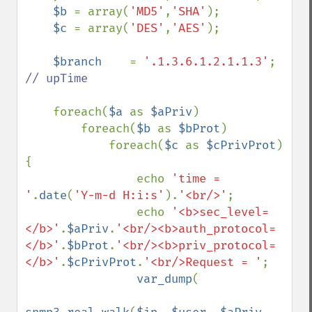
$b 
= array(
'MD5'
,
'SHA'
);

$c 
= array(
'DES'
,
'AES'
);

$branch    
= 
'.1.3.6.1.2.1.1.3'
; 
// upTime

foreach(
$a 
as 
$aPriv
)

        foreach(
$b 
as 
$bProt
)

            foreach(
$c 
as 
$cPrivProt
)
{

                echo 
'time = 
'
.
date
(
'Y-m-d H:i:s'
).
'<br/>'
;

                echo 
'<b>sec_level=
</b>'
.
$aPriv
.
'<br/><b>auth_protocol=
</b>'
.
$bProt
.
'<br/><b>priv_protocol=
</b>'
.
$cPrivProt
.
'<br/>Request = '
;

var_dump
(
