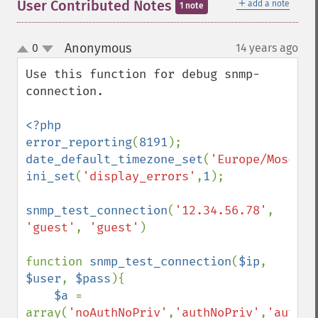
＋
User Contributed Notes
add a note
1 note
Anonymous
0
14 years ago
¶
up
down
Use this function for debug snmp-
connection.

<?php

error_reporting
(
8191
date_default_timezone_set
(
'Europe/Moscow'
ini_set
(
'display_errors'
,
1
);

snmp_test_connection
(
'12.34.56.78'
, 
'guest'
, 
'guest'
)

function 
snmp_test_connection
(
$ip
, 
$user
, 
$pass
){

$a 
= 
array(
'noAuthNoPriv'
,
'authNoPriv'
,
'authPr