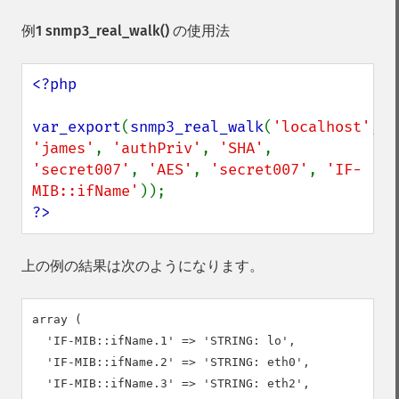
例1
snmp3_real_walk()
の使用法
<?php

var_export
(
snmp3_real_walk
(
'localhost'
, 
'james'
, 
'authPriv'
, 
'SHA'
, 
'secret007'
, 
'AES'
, 
'secret007'
, 
'IF-
MIB::ifName'
?>
上の例の結果は次のようになります。
array (

  'IF-MIB::ifName.1' => 'STRING: lo',

  'IF-MIB::ifName.2' => 'STRING: eth0',

  'IF-MIB::ifName.3' => 'STRING: eth2',
