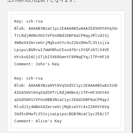
Key: ssh-rsa

Blob: AAAAB3NzaC1yc2EAAAABIwAAAIEA5HVt6VqSGd5P

TrLRdjNONxXH1tVFGn0Bd26BF0aCP9qyJRlvdJ3j

4WBeX4ZmrveGrjMgkseSYc4xZ26sDHwfL351xjza

Lpipu\BGRrw17mWVBhuCExo476ri5tQFzbTc54VE

HYckxQ16CjSTibI5X69GmnYC9PNqEYq/1TP+HF10

Comment: John's Key

Key: ssh-rsa

Blob: AAAAB3NzaHVt6VqSGd5C1yc2EAAAABIwA232dnJA

AIEA5HVt6VqSGd5PTrLRdjNONxX/1TP+HF1HVt6V

qSGd50H1tVFGn0BB3NzaC1yc2EAd26BF0aCP9qyJ

RlvdJ3j4WBeX4ZmrveGrjMgkseSYc4xZ26HVt6Vq

SGd5sDHwfL351xjzaLpipu\BGB3NzaC1yc2EA/1T

Comment: Alice's Key