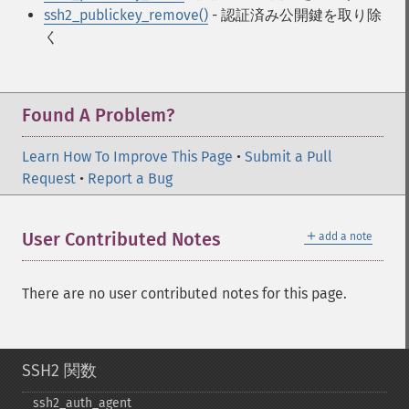
ssh2_publickey_remove()
- 認証済み公開鍵を取り除
く
Found A Problem?
Learn How To Improve This Page
•
Submit a Pull
Request
•
Report a Bug
＋
User Contributed Notes
add a note
There are no user contributed notes for this page.
SSH2 関数
ssh2_​auth_​agent