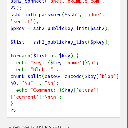
ssh2_connect
(
'shell.example.com'
, 
22
ssh2_auth_password
(
$ssh2
, 
'jdoe'
, 
'secret'
$pkey 
= 
ssh2_publickey_init
(
$ssh2
);

$list 
= 
ssh2_publickey_list
(
$pkey
);

foreach(
$list 
as 
$key
) {

  echo 
"Key: 
{
$key
[
'name'
]}
\n"
;

  echo 
"Blob: " 
. 
chunk_split
(
base64_encode
(
$key
[
'blob'
]), 
40
, 
"\n"
) . 
"\n"
;

  echo 
"Comment: 
{
$key
[
'attrs'
]
[
'comment'
]}
\n\n"
;

?>
上の例の出力は以下となります。