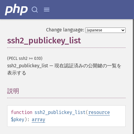
Change language:
ssh2_publickey_list
(PECL ssh2 >= 0.10)
ssh2_publickey_list
—
現在認証済みの公開鍵の一覧を
表示する
説明
¶
function
ssh2_publickey_list
(
resource
$pkey
):
array